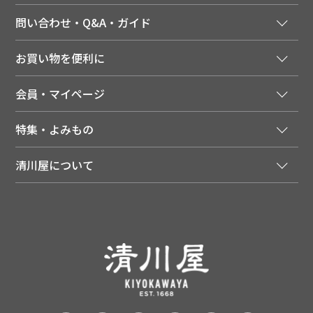
問い合わせ・Q&A・ガイド
ご注文窓口
お買い物を便利に
ご利用ガイド
法人様向け特別サービス
お支払いについて
会員・マイページ
季節のカタログを無料でお届け
領収書について
会員登録はこちら
人気のメルマガを読む
送料について
特集・よみもの
会員特典について
店舗・ECポイント共通アプリ
お届けについて
特集・キャンペーン
マイページ
LINEお友だち登録
配達日について
清川屋について
メディア掲載商品
注文履歴
住所を知らなくても贈れるギフト
返品について
清川屋について
レシピ・食べ方
ポイント履歴
お客様相談室
企業サイト
山形ご当地ブログ
お気に入り
ギフト対応（包装・のしについて）
店舗案内
ニュース
レビューを書く
お問い合わせ
採用案内
清川屋のレビューを見る
よくあるご質問（FAQ）
SNS一覧
あんしんの品質保証について（産直品）
メディア情報
品質保証について（通常品）