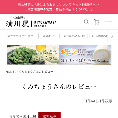
熊本県での地震によるお届けについて(
ヤマト運輸HPへ
) 〉
［お盆期間中の営業・
商品のお届けについて
］ 〉
# だだちゃ豆出荷中！
# 夏ギフト
# 今月の送料0円
# 12種類の桃
HOME
くみちょうさんのレビュー
くみちょうさんのレビュー
1
件中
1
-
1
件表示