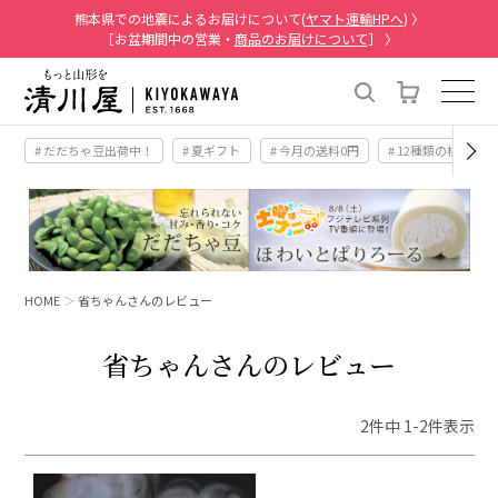
熊本県での地震によるお届けについて(
ヤマト運輸HPへ
) 〉
［お盆期間中の営業・
商品のお届けについて
］ 〉
# だだちゃ豆出荷中！
# 夏ギフト
# 今月の送料0円
# 12種類の桃
HOME
省ちゃんさんのレビュー
省ちゃんさんのレビュー
2
件中
1
-
2
件表示