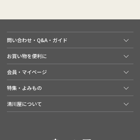
問い合わせ・Q&A・ガイド
ご注文窓口
お買い物を便利に
ご利用ガイド
法人様向け特別サービス
お支払いについて
会員・マイページ
季節のカタログを無料でお届け
領収書について
会員登録はこちら
人気のメルマガを読む
送料について
特集・よみもの
会員特典について
店舗・ECポイント共通アプリ
お届けについて
特集・キャンペーン
マイページ
LINEお友だち登録
配達日について
清川屋について
メディア掲載商品
注文履歴
住所を知らなくても贈れるギフト
返品について
清川屋について
レシピ・食べ方
ポイント履歴
お客様相談室
企業サイト
山形ご当地ブログ
お気に入り
ギフト対応（包装・のしについて）
店舗案内
ニュース
レビューを書く
お問い合わせ