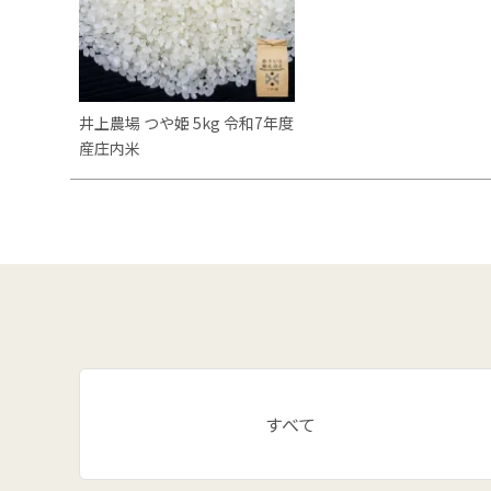
井上農場 つや姫 5kg 令和7年度
産庄内米
すべて