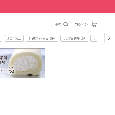
ログイン
検索
# 新商品
# 送料込みor0円
# 冷凍同梱OK
# お土産