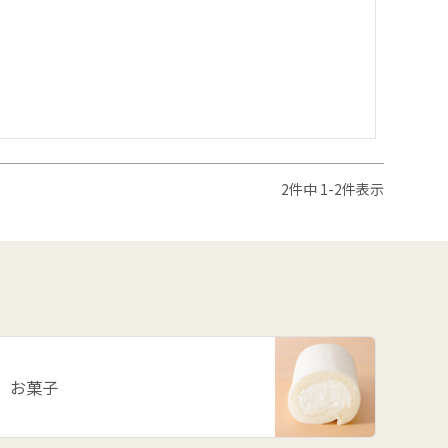
2
件中
1
-
2
件表示
お菓子