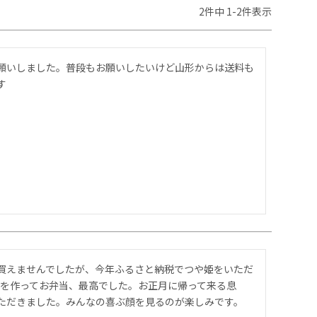
2
件中
1
-
2
件表示
願いしました。普段もお願いしたいけど山形からは送料も
す
買えませんでしたが、今年ふるさと納税でつや姫をいただ
びを作ってお弁当、最高でした。お正月に帰って来る息
ただきました。みんなの喜ぶ顔を見るのが楽しみです。