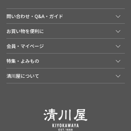
問い合わせ・Q&A・ガイド
ご注文窓口
お買い物を便利に
ご利用ガイド
法人様向け特別サービス
お支払いについて
会員・マイページ
季節のカタログを無料でお届け
領収書について
会員登録はこちら
人気のメルマガを読む
送料について
特集・よみもの
会員特典について
店舗・ECポイント共通アプリ
お届けについて
特集・キャンペーン
マイページ
LINEお友だち登録
配達日について
清川屋について
メディア掲載商品
注文履歴
住所を知らなくても贈れるギフト
返品について
清川屋について
レシピ・食べ方
ポイント履歴
お客様相談室
企業サイト
山形ご当地ブログ
お気に入り
ギフト対応（包装・のしについて）
店舗案内
ニュース
レビューを書く
お問い合わせ
採用案内
清川屋のレビューを見る
よくあるご質問（FAQ）
SNS一覧
あんしんの品質保証について（産直品）
メディア情報
品質保証について（通常品）