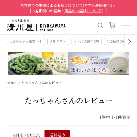
熊本県での地震によるお届けについて(
ヤマト運輸HPへ
) 〉
［お盆期間中の営業・
商品のお届けについて
］ 〉
# だだちゃ豆出荷中！
# 夏ギフト
# 今月の送料0円
# 12種類の桃
HOME
たっちゃんさんのレビュー
たっちゃんさんのレビュー
1
件中
1
-
1
件表示