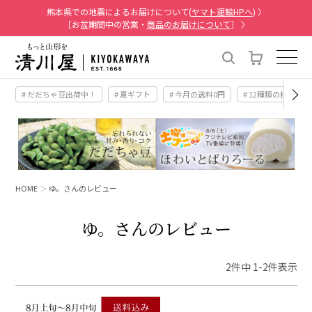
熊本県での地震によるお届けについて(
ヤマト運輸HPへ
) 〉
［お盆期間中の営業・
商品のお届けについて
］ 〉
# だだちゃ豆出荷中！
# 夏ギフト
# 今月の送料0円
# 12種類の桃
HOME
ゆ。さんのレビュー
ゆ。さんのレビュー
2
件中
1
-
2
件表示