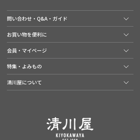
問い合わせ・Q&A・ガイド
ご注文窓口
お買い物を便利に
ご利用ガイド
法人様向け特別サービス
お支払いについて
会員・マイページ
季節のカタログを無料でお届け
領収書について
会員登録はこちら
人気のメルマガを読む
送料について
特集・よみもの
会員特典について
店舗・ECポイント共通アプリ
お届けについて
特集・キャンペーン
マイページ
LINEお友だち登録
配達日について
清川屋について
メディア掲載商品
注文履歴
住所を知らなくても贈れるギフト
返品について
清川屋について
レシピ・食べ方
ポイント履歴
お客様相談室
企業サイト
山形ご当地ブログ
お気に入り
ギフト対応（包装・のしについて）
店舗案内
ニュース
レビューを書く
お問い合わせ
採用案内
清川屋のレビューを見る
よくあるご質問（FAQ）
SNS一覧
あんしんの品質保証について（産直品）
メディア情報
品質保証について（通常品）