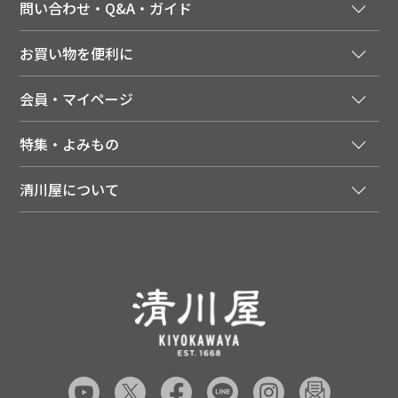
問い合わせ・Q&A・ガイド
ご注文窓口
お買い物を便利に
ご利用ガイド
法人様向け特別サービス
お支払いについて
会員・マイページ
季節のカタログを無料でお届け
領収書について
会員登録はこちら
人気のメルマガを読む
送料について
特集・よみもの
会員特典について
店舗・ECポイント共通アプリ
お届けについて
特集・キャンペーン
マイページ
LINEお友だち登録
配達日について
清川屋について
メディア掲載商品
注文履歴
住所を知らなくても贈れるギフト
返品について
清川屋について
レシピ・食べ方
ポイント履歴
お客様相談室
企業サイト
山形ご当地ブログ
お気に入り
ギフト対応（包装・のしについて）
店舗案内
ニュース
レビューを書く
お問い合わせ
採用案内
清川屋のレビューを見る
よくあるご質問（FAQ）
SNS一覧
あんしんの品質保証について（産直品）
メディア情報
品質保証について（通常品）