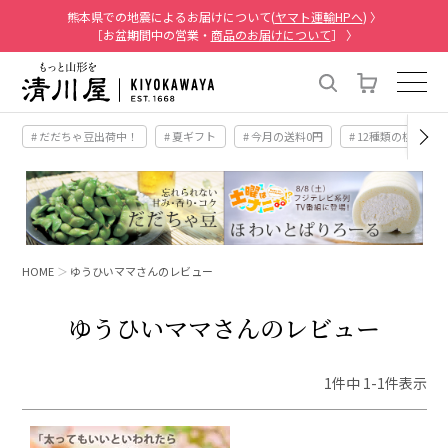
熊本県での地震によるお届けについて(
ヤマト運輸HPへ
) 〉
［お盆期間中の営業・
商品のお届けについて
］ 〉
# だだちゃ豆出荷中！
# 夏ギフト
# 今月の送料0円
# 12種類の桃
HOME
ゆうひいママさんのレビュー
ゆうひいママさんのレビュー
1
件中
1
-
1
件表示