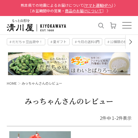
熊本県での地震によるお届けについて(
ヤマト運輸HPへ
) 〉
［お盆期間中の営業・
商品のお届けについて
］ 〉
# だだちゃ豆出荷中！
# 夏ギフト
# 今月の送料0円
# 12種類の桃
HOME
みっちゃんさんのレビュー
みっちゃんさんのレビュー
2
件中
1
-
2
件表示