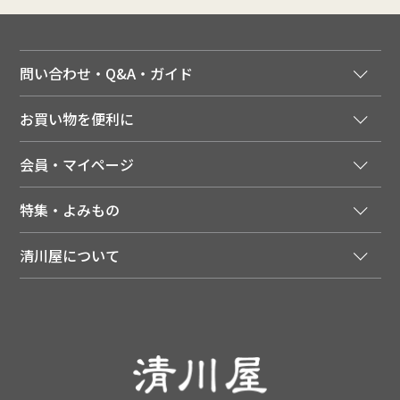
問い合わせ・Q&A・ガイド
ご注文窓口
お買い物を便利に
ご利用ガイド
法人様向け特別サービス
お支払いについて
会員・マイページ
季節のカタログを無料でお届け
領収書について
会員登録はこちら
人気のメルマガを読む
送料について
特集・よみもの
会員特典について
店舗・ECポイント共通アプリ
お届けについて
特集・キャンペーン
マイページ
LINEお友だち登録
配達日について
清川屋について
メディア掲載商品
注文履歴
住所を知らなくても贈れるギフト
返品について
清川屋について
レシピ・食べ方
ポイント履歴
お客様相談室
企業サイト
山形ご当地ブログ
お気に入り
ギフト対応（包装・のしについて）
店舗案内
ニュース
レビューを書く
お問い合わせ
採用案内
清川屋のレビューを見る
よくあるご質問（FAQ）
SNS一覧
あんしんの品質保証について（産直品）