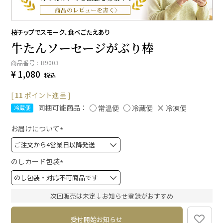
桜チップでスモーク、食べごたえあり
牛たんソーセージがぶり棒
商品番号
B9003
¥
1,080
税込
[
11
ポイント進呈 ]
同梱可能商品：
常温便
冷蔵便
冷凍便
冷蔵便
お届けについて
(
必
須
のしカード包装
)
(
必
須
次回販売は未定↓お知らせ登録がおすすめ
)
受付開始お知らせ