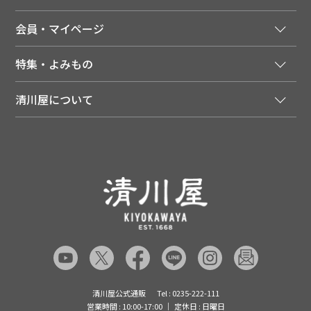
ご利用ガイド
法人様向け特別サービス
お支払いについて
会員・マイページ
季節のカタログを無料でお届け
領収書について
会員登録はこちら
人気のメルマガを読む
送料について
特集・よみもの
会員特典について
店舗・ECポイント共通アプリ
お届けについて
特集・キャンペーン
マイページ
LINEお友だち登録
配達日について
清川屋について
メディア掲載商品
注文履歴
住所を知らなくても贈れるギフト
返品について
清川屋について
レシピ・食べ方
ポイント履歴
お客様相談室
企業サイト
山形ご当地ブログ
お気に入り
ギフト対応（包装・のしについて）
店舗案内
ニュース
レビューを書く
お問い合わせ
採用案内
清川屋のレビューを見る
よくあるご質問（FAQ）
SNS一覧
あんしんの品質保証について（産直品）
メディア情報
品質保証について（通常品）
清川屋公式通販
Tel : 0235-222-111
営業時間 : 10:00-17:00
定休日 : 日曜日