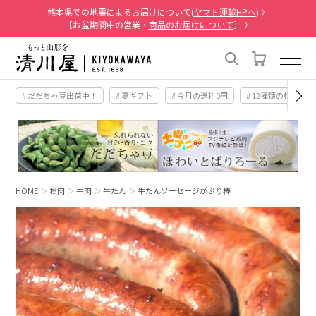
熊本県での地震によるお届けについて(
ヤマト運輸HPへ
) 〉
［お盆期間中の営業・
商品のお届けについて
］ 〉
# だだちゃ豆出荷中！
# 夏ギフト
# 今月の送料0円
# 12種類の桃
HOME
お肉
牛肉
牛たん
牛たんソーセージがぶり棒