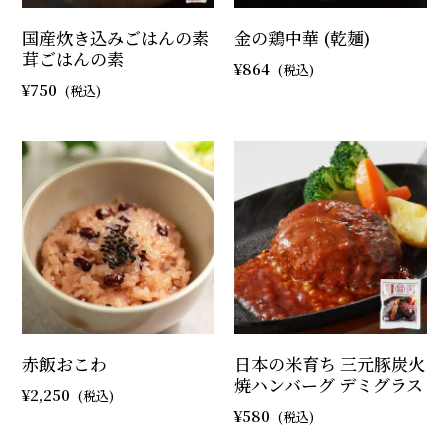
国産炊き込みごはんの素
金の鶏中華 (乾麺)
茸ごはんの素
864
750
赤飯おこわ
日本の米育ち 三元豚炭火
焼ハンバーグ デミグラス
2,250
580