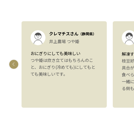
）
クレマチスさん
（静岡県）
も
井上農場 つや姫
おにぎりにしても美味しい
解凍
つや姫は炊き立てはもちろんのこ
しま
枝豆
と、おにぎり(冷めても)にしてもと
す
具合
ても美味しいです。
いた
食べ
感想
一緒
。ま
る側