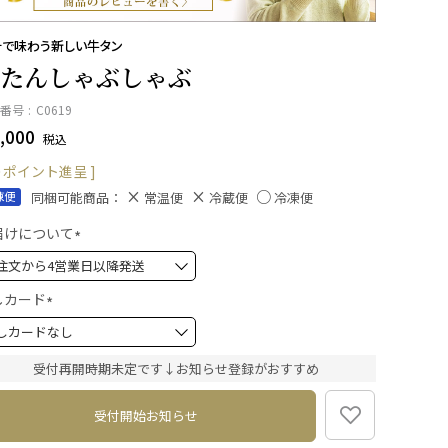
汁で味わう新しい牛タン
たんしゃぶしゃぶ
番号
C0619
,000
税込
ポイント進呈 ]
同梱可能商品：
凍便
常温便
冷蔵便
冷凍便
届けについて
(
必
須
しカード
)
(
必
須
受付再開時期未定です↓お知らせ登録がおすすめ
)
受付開始お知らせ