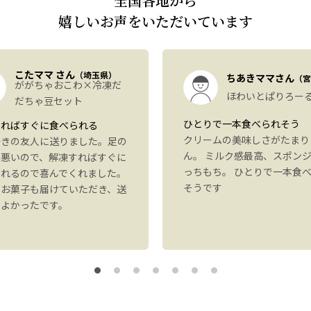
全国各地から
嬉しいお声をいただいています
こたママ さん
（埼玉県）
ちあきママさん
（宮
ががちゃおこわ×冷凍だ
ほわいとぱりろー
だちゃ豆セット
ひとりで一本食べられそう
すればすぐに食べられる
クリームの美味しさがたまり
好きの友人に送りました。足の
ん。 ミルク感最高、スポン
が悪いので、解凍すればすぐに
っちもち。 ひとりで一本食
られるので喜んでくれました。
そうです
にお菓子も届けていただき、送
もよかったです。