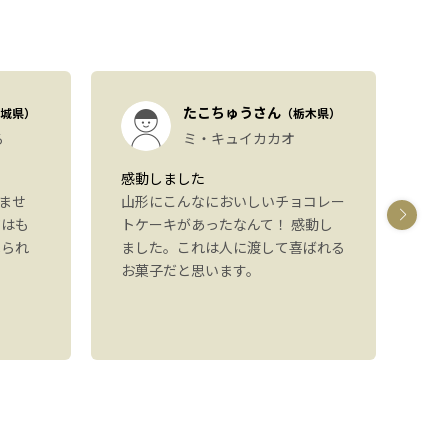
たこちゅうさん
城県）
（栃木県）
る
ミ・キュイカカオ
感動しました
パ
ませ
山形にこんなにおいしいチョコレー
し
ジはも
トケーキがあったなんて！ 感動し
た
べられ
ました。これは人に渡して喜ばれる
た
お菓子だと思います。
り
可