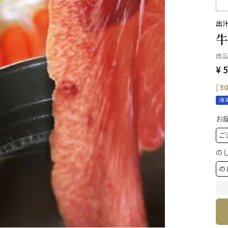
出
牛
商品
¥
5
[
50
冷
お
の