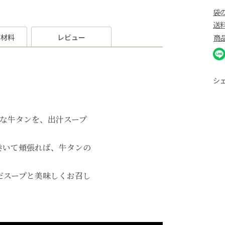
袋
送
原材料
レビュー
商
シ
きな牛タンを、出汁スープ
巻いて頬張れば、牛タンの
だスープと美味しくお召し