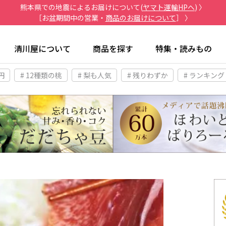
熊本県での地震によるお届けについて(
ヤマト運輸HPへ
) 〉
［お盆期間中の営業・
商品のお届けについて
］ 〉
清川屋について
商品を探す
特集・読みもの
円
# 12種類の桃
# 梨も人気
# 残りわずか
# ランキング