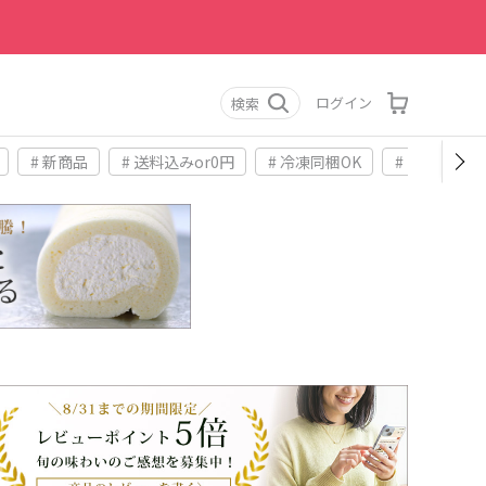
ログイン
検索
# 新商品
# 送料込みor0円
# 冷凍同梱OK
# お土産