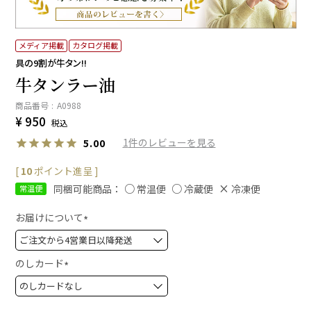
メディア掲載
カタログ掲載
具の9割が牛タン!!
牛タンラー油
商品番号
A0988
¥
950
税込
1
5.00
[
10
ポイント進呈 ]
同梱可能商品：
常温便
冷蔵便
冷凍便
常温便
お届けについて
(
必
須
のしカード
)
(
必
須