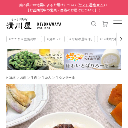
熊本県での地震によるお届けについて(
ヤマト運輸HPへ
) 〉
［お盆期間中の営業・
商品のお届けについて
］ 〉
# だだちゃ豆出荷中！
# 夏ギフト
# 今月の送料0円
# 12種類の桃
HOME
お肉
牛肉
牛たん
牛タンラー油