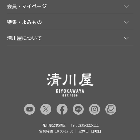
法人様向け特別サービス
お支払いについて
会員・マイページ
季節のカタログを無料でお届け
領収書について
会員登録はこちら
人気のメルマガを読む
送料について
特集・よみもの
会員特典について
店舗・ECポイント共通アプリ
お届けについて
特集・キャンペーン
マイページ
LINEお友だち登録
配達日について
清川屋について
メディア掲載商品
注文履歴
住所を知らなくても贈れるギフト
返品について
清川屋について
レシピ・食べ方
ポイント履歴
お客様相談室
企業サイト
山形ご当地ブログ
お気に入り
ギフト対応（包装・のしについて）
店舗案内
ニュース
レビューを書く
お問い合わせ
採用案内
清川屋のレビューを見る
よくあるご質問（FAQ）
SNS一覧
あんしんの品質保証について（産直品）
メディア情報
品質保証について（通常品）
清川屋公式通販
Tel : 0235-222-111
営業時間 : 10:00-17:00
定休日 : 日曜日