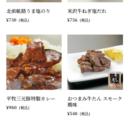
北前航路うま塩のり
米沢牛ねぎ塩だれ
730
756
平牧三元豚特製カレー
おつまみ牛たん スモーク
風味
980
540