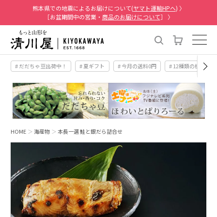
熊本県での地震によるお届けについて(
ヤマト運輸HPへ
) 〉
［お盆期間中の営業・
商品のお届けについて
］ 〉
# だだちゃ豆出荷中！
# 夏ギフト
# 今月の送料0円
# 12種類の桃
HOME
海産物
本長一選 鮭と銀だら詰合せ