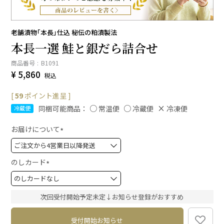
老舗漬物「本長」仕込 秘伝の粕漬製法
本長一選 鮭と銀だら詰合せ
商品番号
B1091
¥
5,860
税込
[
59
ポイント進呈 ]
同梱可能商品：
常温便
冷蔵便
冷凍便
冷蔵便
お届けについて
(
必
須
のしカード
)
(
必
須
次回受付開始予定未定↓お知らせ登録がおすすめ
)
受付開始お知らせ