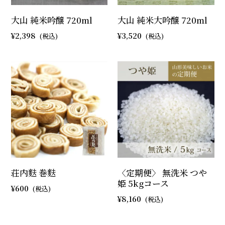
大山 純米吟醸 720ml
大山 純米大吟醸 720ml
2,398
3,520
荘内麩 巻麩
〈定期便〉 無洗米 つや
姫 5kgコース
600
8,160