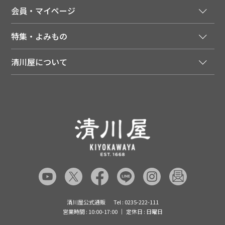
法人様向け特別サービス
お支払いについて
会員・マイページ
季節のカタログを無料でお届け
領収書について
会員登録はこちら
人気のメルマガを読む
送料について
特集・よみもの
会員特典について
店舗・ECポイント共通アプリ
お届けについて
特集・キャンペーン
マイページ
LINEお友だち登録
配達日について
清川屋について
メディア掲載商品
注文履歴
住所を知らなくても贈れるギフト
返品について
清川屋について
レシピ・食べ方
ポイント履歴
お客様相談室
企業サイト
山形ご当地ブログ
お気に入り
ギフト対応（包装・のしについて）
店舗案内
ニュース
レビューを書く
お問い合わせ
採用案内
清川屋のレビューを見る
よくあるご質問（FAQ）
SNS一覧
あんしんの品質保証について（産直品）
メディア情報
品質保証について（通常品）
清川屋公式通販
Tel : 0235-222-111
営業時間 : 10:00-17:00
定休日 : 日曜日