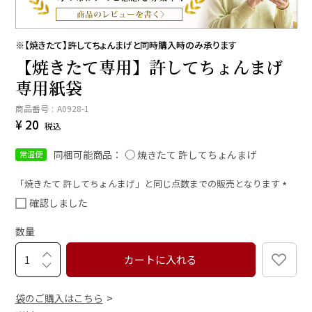
※【焼きたて】許してちょんまげと同時購入時のみ承ります
【焼きたて専用】許してちょんまげ
専用紙袋
商品番号
A0928-1
¥
20
税込
同梱可能商品：
焼きたて 許してちょんまげ
常温便
「焼きたて 許してちょんまげ」と同じ点数までの販売となります
(
確認しました
必
須
数量
)
カートに入れる
袋のご購入はこちら