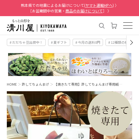
熊本県での地震によるお届けについて(
ヤマト運輸HPへ
) 〉
［お盆期間中の営業・
商品のお届けについて
］ 〉
# だだちゃ豆出荷中！
# 夏ギフト
# 今月の送料0円
# 12種類の桃
HOME
許してちょんまげ
【焼きたて専用】許してちょんまげ専用紙…