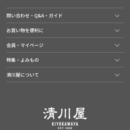
問い合わせ・Q&A・ガイド
ご注文窓口
お買い物を便利に
ご利用ガイド
法人様向け特別サービス
お支払いについて
会員・マイページ
季節のカタログを無料でお届け
領収書について
会員登録はこちら
人気のメルマガを読む
送料について
特集・よみもの
会員特典について
店舗・ECポイント共通アプリ
お届けについて
特集・キャンペーン
マイページ
LINEお友だち登録
配達日について
清川屋について
メディア掲載商品
注文履歴
住所を知らなくても贈れるギフト
返品について
清川屋について
レシピ・食べ方
ポイント履歴
お客様相談室
企業サイト
山形ご当地ブログ
お気に入り
ギフト対応（包装・のしについて）
店舗案内
ニュース
レビューを書く
お問い合わせ
採用案内
清川屋のレビューを見る
よくあるご質問（FAQ）
SNS一覧
あんしんの品質保証について（産直品）
メディア情報
品質保証について（通常品）