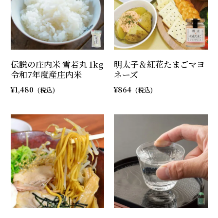
伝説の庄内米 雪若丸 1kg
明太子＆紅花たまごマヨ
令和7年度産庄内米
ネーズ
1,480
864