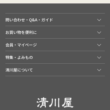
問い合わせ・Q&A・ガイド
ご注文窓口
お買い物を便利に
ご利用ガイド
法人様向け特別サービス
お支払いについて
会員・マイページ
季節のカタログを無料でお届け
領収書について
会員登録はこちら
人気のメルマガを読む
送料について
特集・よみもの
会員特典について
店舗・ECポイント共通アプリ
お届けについて
特集・キャンペーン
マイページ
LINEお友だち登録
配達日について
清川屋について
メディア掲載商品
注文履歴
住所を知らなくても贈れるギフト
返品について
清川屋について
レシピ・食べ方
ポイント履歴
お客様相談室
企業サイト
山形ご当地ブログ
お気に入り
ギフト対応（包装・のしについて）
店舗案内
ニュース
レビューを書く
お問い合わせ
採用案内
清川屋のレビューを見る
よくあるご質問（FAQ）
SNS一覧
あんしんの品質保証について（産直品）