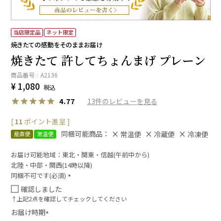
当店限定品
ネット限定
焼きたての感動をそのままお届け
焼きたて 許してちょんまげ プレーン
商品番号
A2136
¥
1,080
税込
13
4.77
[
11
ポイント進呈 ]
同梱可能商品：
常温便
冷蔵便
冷凍便
産直便
常温便
お届け可能地域：東北・関東・信越(午前中から)
北陸・中部・関西(14時以降)
同梱不可です(必須)
(
確認しました
必
↑上記2点を確認してチェックしてください
須
お届け時期
)