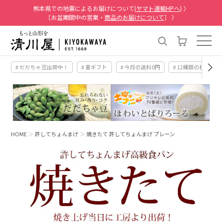
熊本県での地震によるお届けについて(
ヤマト運輸HPへ
) 〉
［お盆期間中の営業・
商品のお届けについて
］ 〉
# だだちゃ豆出荷中！
# 夏ギフト
# 今月の送料0円
# 12種類の桃
HOME
許してちょんまげ
焼きたて 許してちょんまげ プレーン