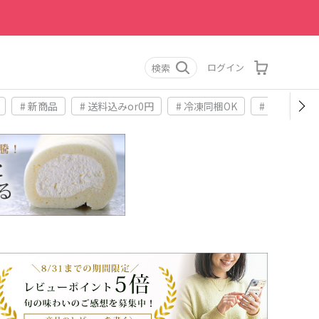
ログイン
検索
# 新商品
# 送料込みor0円
# 冷凍同梱OK
# お土産