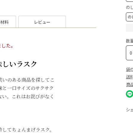
の
原材料
レビュー
数
ました。
味しいラスク
袋
送
笑いのある商品を探してこ
商
味と一口サイズのサクサク
ない。これはお詫びがなく
シ
許してちょんまげラスク。