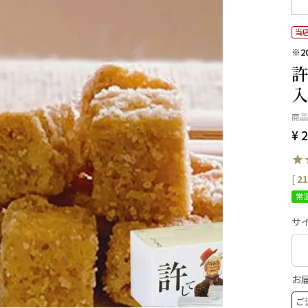
当
※2
許
入
商品
¥
2
[
21
常
サイ
お