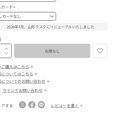
必
須
しカード
)
(
必
須
2026年7月、山形ラスクにリニューアルいたしました
)
量
在庫なし
のご購入はこちら
料についてはこちら
品についてのお問い合わせ
ラインでお問い合わせ
ェアする
レビューを書く