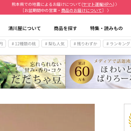
熊本県での地震によるお届けについて(
ヤマト運輸HPへ
) 〉
［お盆期間中の営業・
商品のお届けについて
］ 〉
清川屋について
商品を探す
特集・読みもの
円
# 12種類の桃
# 梨も人気
# 残りわずか
# ランキング