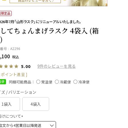
店限定品
026年7月「山形ラスク」にリニューアルいたしました。
してちょんまげラスク 4袋入 (箱
)
番号
A2296
,100
税込
9
5.00
ポイント進呈 ]
同梱可能商品：
温便
常温便
冷蔵便
冷凍便
ズ / バリエーション
1袋入
4袋入
届けについて
(