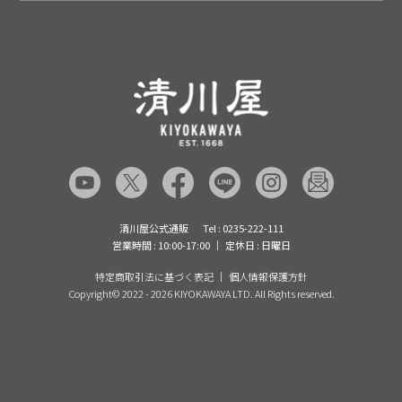
清川屋について
レシピ・食べ方
ポイント履歴
お客様相談室
企業サイト
山形ご当地ブログ
お気に入り
ギフト対応（包装・のしについて）
店舗案内
ニュース
レビューを書く
お問い合わせ
採用案内
清川屋のレビューを見る
よくあるご質問（FAQ）
SNS一覧
あんしんの品質保証について（産直品）
メディア情報
品質保証について（通常品）
清川屋公式通販
Tel : 0235-222-111
営業時間 : 10:00-17:00
定休日 : 日曜日
特定商取引法に基づく表記
個人情報保護方針
Copyright©
2022 - 2026 KIYOKAWAYA LTD. All Rights reserved.
許してちょんまげラスク
在庫なし
495