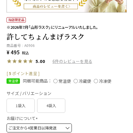
当店限定品
※2026年7月「山形ラスク」にリニューアルいたしました。
許してちょんまげラスク
商品番号
A0906
¥
495
税込
6
5.00
[
5
ポイント進呈 ]
同梱可能商品：
常温便
冷蔵便
冷凍便
常温便
サイズ / バリエーション
1袋入
4袋入
お届けについて
(
必