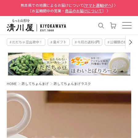
熊本県での地震によるお届けについて(
ヤマト運輸HPへ
) 〉
［お盆期間中の営業・
商品のお届けについて
］ 〉
# だだちゃ豆出荷中！
# 夏ギフト
# 今月の送料0円
# 12種類の桃
HOME
許してちょんまげ
許してちょんまげラスク