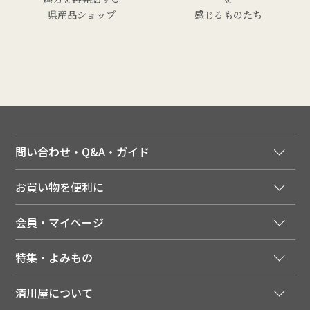
県産品ショップ
感じるものたち
問い合わせ・Q&A・ガイド
ご注文窓口
お買い物を便利に
ご利用ガイド
法人様向け特別サービス
お支払いについて
会員・マイページ
季節のカタログを無料でお届け
領収書について
会員登録はこちら
人気のメルマガを読む
送料について
特集・よみもの
会員特典について
店舗・ECポイント共通アプリ
お届けについて
特集・キャンペーン
マイページ
LINEお友だち登録
配達日について
清川屋について
メディア掲載商品
注文履歴
住所を知らなくても贈れるギフト
返品について