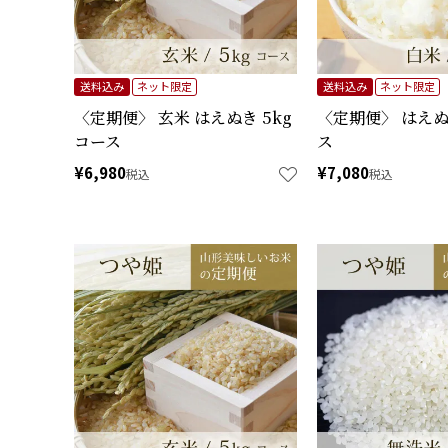
送料込み
ネット限定
送料込み
ネット限定
〈定期便〉 玄米 はえぬき 5kg
〈定期便〉 はえぬ
コース
ス
¥
6,980
¥
7,080
税込
税込