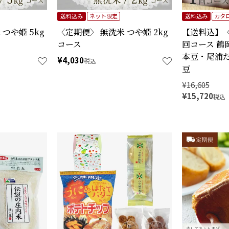
送料込み
ネット限定
送料込み
カタ
つや姫 5kg
〈定期便〉 無洗米 つや姫 2kg
【送料込】
コース
回コース 鶴
本豆・尾浦
¥
4,030
税込
豆
¥
16,605
¥
15,720
税込