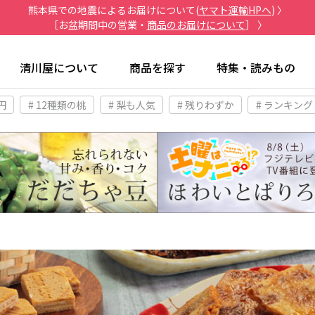
熊本県での地震によるお届けについて(
ヤマト運輸HPへ
) 〉
［お盆期間中の営業・
商品のお届けについて
］ 〉
清川屋について
商品を探す
特集・読みもの
円
# 12種類の桃
# 梨も人気
# 残りわずか
# ランキング