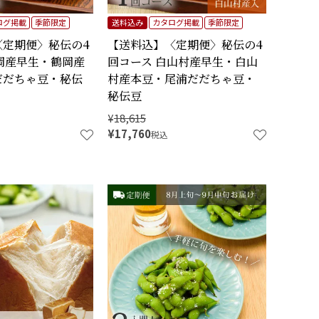
ログ掲載
季節限定
送料込み
カタログ掲載
季節限定
〈定期便〉秘伝の4
【送料込】〈定期便〉秘伝の4
岡産早生・鶴岡産
回コース 白山村産早生・白山
だだちゃ豆・秘伝
村産本豆・尾浦だだちゃ豆・
秘伝豆
¥
18,615
¥
17,760
税込