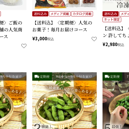
送料込み
メディア掲載
カタログ掲載
送料込み
メデ
ネット限定
便〉ご飯の
【送料込】〈定期便〉人気の
【送料込】
舗の人気商
お菓子！毎月お届けコース
ン 許してち
ース
¥
3,000
税込
¥
2,980
税込