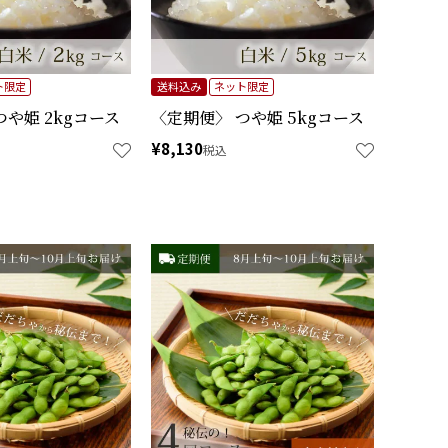
ト限定
送料込み
ネット限定
つや姫 2kgコース
〈定期便〉 つや姫 5kgコース
¥
8,130
税込