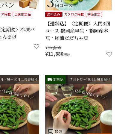
ィア掲載
当店限定品
送料込み
カタログ掲載
季節限定
【送料込】〈定期便〉入門3回
〈定期便〉冷凍パ
コース 鶴岡産早生・鶴岡産本
ょんまげ
豆・尾浦だだちゃ豆
¥
12,555
¥
11,880
税込