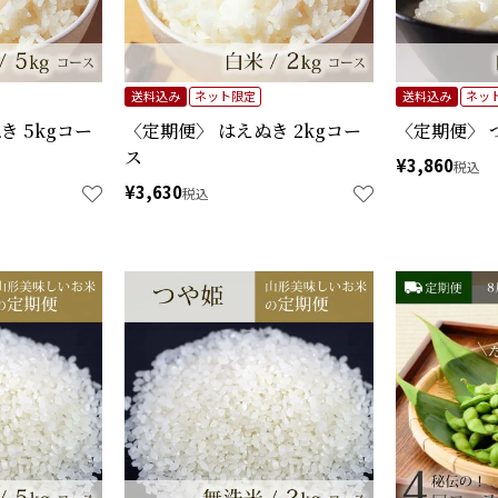
送料込み
ネット限定
送料込み
ネッ
き 5kgコー
〈定期便〉 はえぬき 2kgコー
〈定期便〉 
ス
¥
3,860
税込
¥
3,630
税込