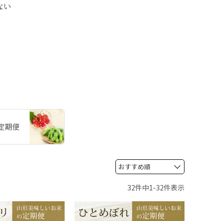
ない
定期便
32
件中
1
-
32
件表示