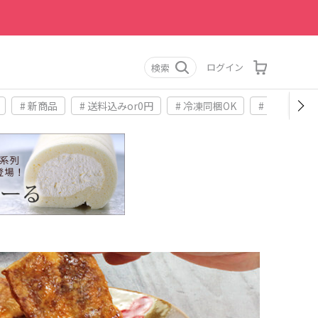
ログイン
検索
# 新商品
# 送料込みor0円
# 冷凍同梱OK
# お土産