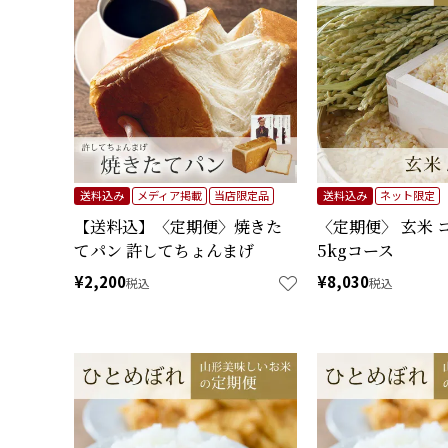
送料込み
メディア掲載
当店限定品
送料込み
ネット限定
【送料込】〈定期便〉焼きた
〈定期便〉 玄米 
てパン 許してちょんまげ
5kgコース
¥
2,200
¥
8,030
税込
税込