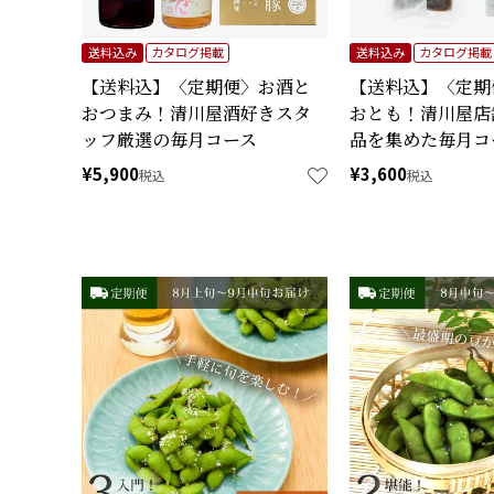
送料込み
カタログ掲載
送料込み
カタログ掲載
【送料込】〈定期便〉お酒と
【送料込】〈定期
おつまみ！清川屋酒好きスタ
おとも！清川屋店
ッフ厳選の毎月コース
品を集めた毎月コ
¥
5,900
¥
3,600
税込
税込