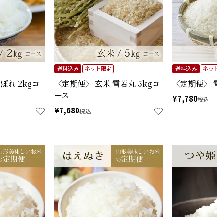
送料込み
ネット限定
送料込み
ネッ
ぼれ 2kgコ
〈定期便〉 玄米 雪若丸 5kgコ
〈定期便〉 
ース
¥
7,780
税込
¥
7,680
税込