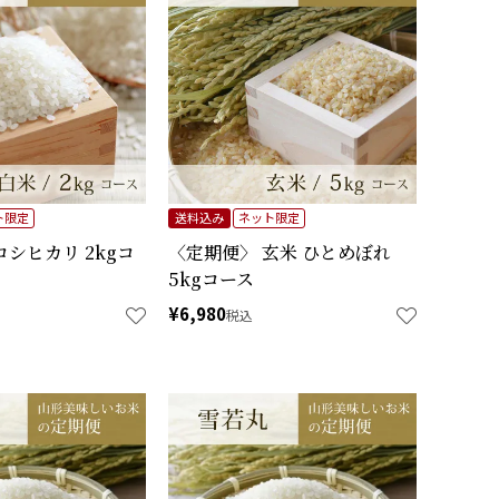
ト限定
送料込み
ネット限定
コシヒカリ 2kgコ
〈定期便〉 玄米 ひとめぼれ
5kgコース
¥
6,980
税込