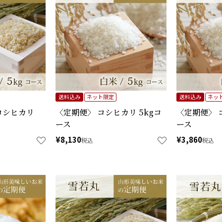
送料込み
ネット限定
送料込み
ネッ
コシヒカリ
〈定期便〉 コシヒカリ 5kgコ
〈定期便〉 
ース
ース
¥
8,130
¥
3,860
税込
税込