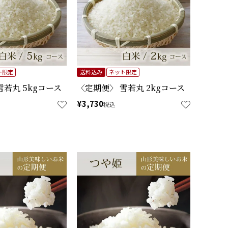
ト限定
送料込み
ネット限定
雪若丸 5kgコース
〈定期便〉 雪若丸 2kgコース
¥
3,730
税込