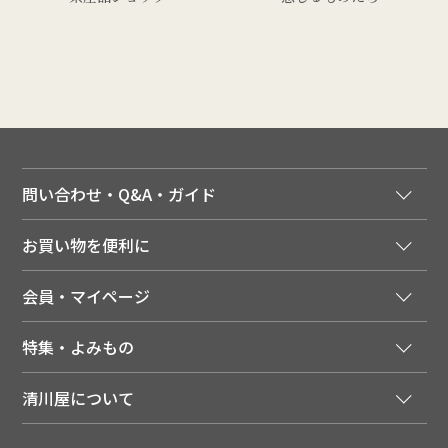
問い合わせ・Q&A・ガイド
ご注文窓口
お買い物を便利に
ご利用ガイド
法人様向け特別サービス
お支払いについて
会員・マイページ
季節のカタログを無料でお届け
領収書について
会員登録はこちら
人気のメルマガを読む
送料について
特集・よみもの
会員特典について
店舗・ECポイント共通アプリ
お届けについて
特集・キャンペーン
マイページ
LINEお友だち登録
配達日について
清川屋について
メディア掲載商品
注文履歴
住所を知らなくても贈れるギフト
返品について
清川屋について
レシピ・食べ方
ポイント履歴
お客様相談室