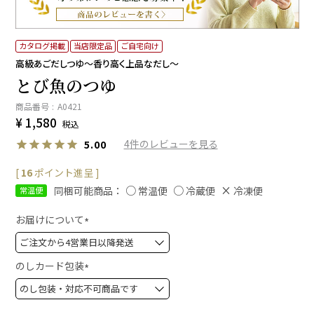
カタログ掲載
当店限定品
ご自宅向け
高級あごだしつゆ～香り高く上品なだし～
とび魚のつゆ
商品番号
A0421
¥
1,580
税込
4
5.00
[
16
ポイント進呈 ]
同梱可能商品：
常温便
冷蔵便
冷凍便
常温便
お届けについて
(
必
須
のしカード包装
)
(
必
須