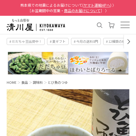
熊本県での地震によるお届けについて(
ヤマト運輸HPへ
) 〉
［お盆期間中の営業・
商品のお届けについて
］ 〉
# だだちゃ豆出荷中！
# 夏ギフト
# 今月の送料0円
# 12種類の桃
HOME
食品
調味料
とび魚のつゆ