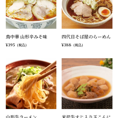
鳥中華 山形辛みそ味
四代目そば屋のらーめん
395
388
山形牛ラーメン
米沢牛すじ入り玉こんに