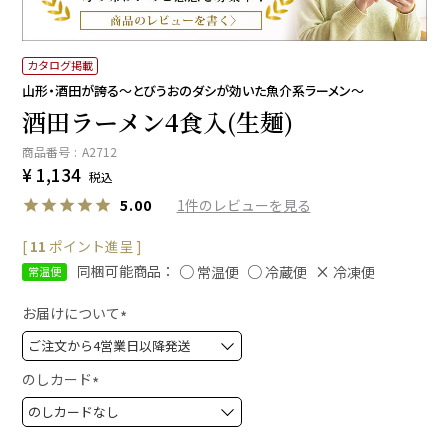
カタログ掲載
山形・酒田が誇る～とびうおのダシが効いた魚介系ラーメン～
酒田ラーメン4食入(生麺)
商品番号
A2712
¥
1,134
税込
1
5.00
[
11
ポイント進呈 ]
同梱可能商品：
常温便
冷蔵便
冷凍便
常温便
お届けについて
(
必
須
のしカード
)
(
必
須