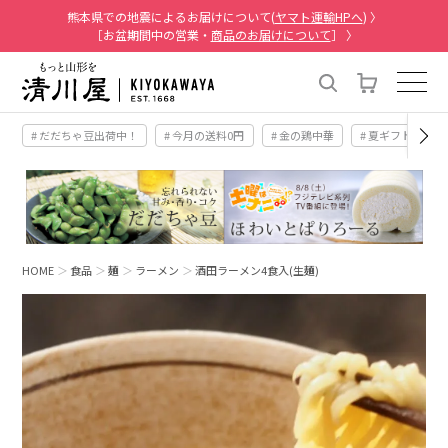
熊本県での地震によるお届けについて(
ヤマト運輸HPへ
) 〉
［お盆期間中の営業・
商品のお届けについて
］ 〉
# だだちゃ豆出荷中！
# 今月の送料0円
# 金の鶏中華
# 夏ギフト
#
HOME
食品
麺
ラーメン
酒田ラーメン4食入(生麺)