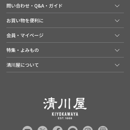
問い合わせ・Q&A・ガイド
ご注文窓口
お買い物を便利に
ご利用ガイド
法人様向け特別サービス
お支払いについて
会員・マイページ
季節のカタログを無料でお届け
領収書について
会員登録はこちら
人気のメルマガを読む
送料について
特集・よみもの
会員特典について
店舗・ECポイント共通アプリ
お届けについて
特集・キャンペーン
マイページ
LINEお友だち登録
配達日について
清川屋について
メディア掲載商品
注文履歴
住所を知らなくても贈れるギフト
返品について
清川屋について
レシピ・食べ方
ポイント履歴
お客様相談室
企業サイト
山形ご当地ブログ
お気に入り
ギフト対応（包装・のしについて）
店舗案内
ニュース
レビューを書く
お問い合わせ
採用案内
清川屋のレビューを見る
よくあるご質問（FAQ）
SNS一覧
あんしんの品質保証について（産直品）
メディア情報
品質保証について（通常品）