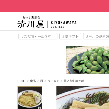
# だだちゃ豆出荷中！
# 夏ギフト
# 今月の送料0
HOME
食品
麺
ラーメン
雲ノ糸中華そば