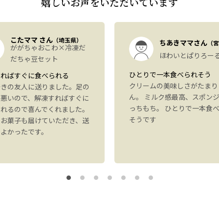
嬉しいお声をいただいています
こたママ さん
（埼玉県）
ちあきママさん
（宮
ががちゃおこわ×冷凍だ
ほわいとぱりろー
だちゃ豆セット
ひとりで一本食べられそう
すればすぐに食べられる
クリームの美味しさがたまり
好きの友人に送りました。足の
ん。 ミルク感最高、スポン
が悪いので、解凍すればすぐに
っちもち。 ひとりで一本食
られるので喜んでくれました。
そうです
にお菓子も届けていただき、送
もよかったです。