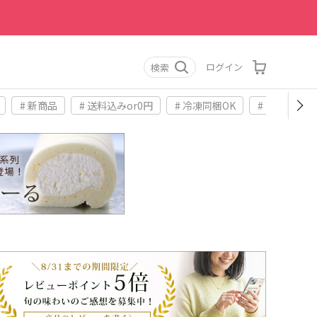
ログイン
検索
# 新商品
# 送料込みor0円
# 冷凍同梱OK
# お土産