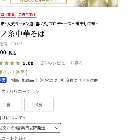
タログ掲載
ご自宅向け
市・人気ラーメン店「雲ノ糸」プロデュース～煮干し中華～
ノ糸中華そば
番号
C0325
00
税込
2
5.00
ポイント進呈 ]
同梱可能商品：
凍便
常温便
冷蔵便
冷凍便
ズ / バリエーション
1食
3食
届けについて
(
必
須
しカード包装