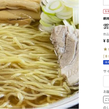
カ
鶴岡
雲
商品
¥
8
[
8
冷
サイ
お
の