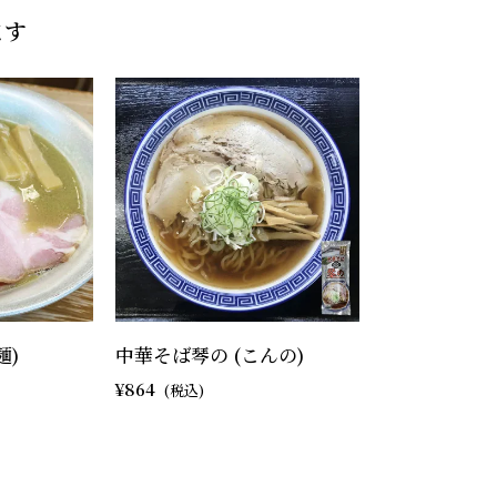
ます
麺)
中華そば琴の (こんの)
864