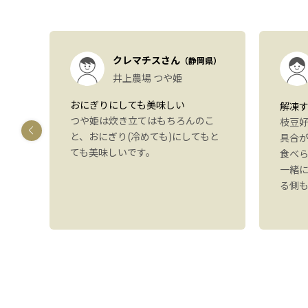
）
クレマチスさん
（静岡県）
も
井上農場 つや姫
おにぎりにしても美味しい
解凍
つや姫は炊き立てはもちろんのこ
しま
枝豆
と、おにぎり(冷めても)にしてもと
す
具合
ても美味しいです。
いた
食べ
感想
一緒
。ま
る側