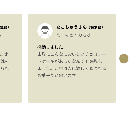
たこちゅうさん
城県）
（栃木県）
る
ミ・キュイカカオ
感動しました
パ
ませ
山形にこんなにおいしいチョコレー
し
ジはも
トケーキがあったなんて！ 感動し
た
べられ
ました。これは人に渡して喜ばれる
た
お菓子だと思います。
り
可