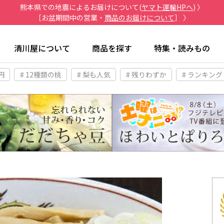
熊本県での地震によるお届けについて(
ヤマト運輸HPへ
) 〉
［お盆期間中の営業・
商品のお届けについて
］ 〉
清川屋について
商品を探す
特集・読みもの
円
# 12種類の桃
# 梨も人気
# 残りわずか
# ランキング