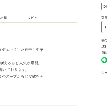
数
原材料
レビュー
袋
送
ロデュースした煮干し中華
商
舗構えるほど人気が爆発。
に輝いております。
シ
りのスープからは食欲をそ