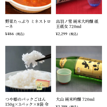
野菜たっぷり ミネストロ
出羽ノ雪 純米大吟醸 祇
ーネ
王祇女 720ml
486
2,299
つや姫のパックごはん
大山 純米吟醸 720ml
150g×3パック×8袋 令
2,398