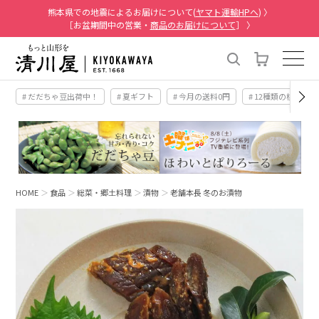
熊本県での地震によるお届けについて(
ヤマト運輸HPへ
) 〉
［お盆期間中の営業・
商品のお届けについて
］ 〉
# だだちゃ豆出荷中！
# 夏ギフト
# 今月の送料0円
# 12種類の桃
HOME
食品
総菜・郷土料理
漬物
老舗本長 冬のお漬物