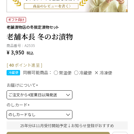
ギフト向け
老舗漬物店の冬限定漬物セット
老舗本長 冬のお漬物
商品番号
A2535
¥
3,950
税込
[
40
ポイント進呈 ]
同梱可能商品：
常温便
冷蔵便
冷凍便
冷蔵便
お届けについて
(
必
須
のしカード
)
(
必
須
25年分は11月受付開始予定↓お知らせ登録がおすすめ
)