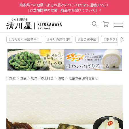
熊本県での地震によるお届けについて(
ヤマト運輸HPへ
) 〉
［お盆期間中の営業・
商品のお届けについて
］ 〉
# だだちゃ豆出荷中！
# 今月の送料0円
# 金の鶏中華
# 夏ギフト
#
HOME
食品
総菜・郷土料理
漬物
老舗本長 漬物詰合せ