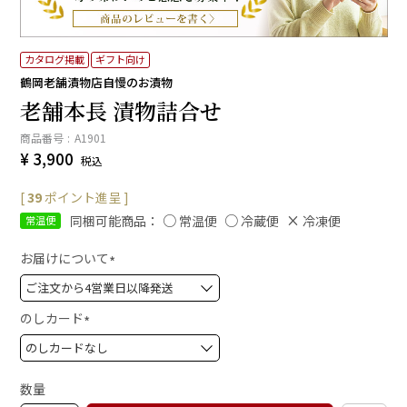
カタログ掲載
ギフト向け
鶴岡老舗漬物店自慢のお漬物
老舗本長 漬物詰合せ
商品番号
A1901
¥
3,900
税込
[
39
ポイント進呈 ]
同梱可能商品：
常温便
冷蔵便
冷凍便
常温便
お届けについて
(
必
須
のしカード
)
(
必
須
数量
)