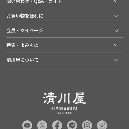
問い合わせ・Q&A・ガイド
ご注文窓口
お買い物を便利に
ご利用ガイド
法人様向け特別サービス
お支払いについて
会員・マイページ
季節のカタログを無料でお届け
領収書について
会員登録はこちら
人気のメルマガを読む
送料について
特集・よみもの
会員特典について
店舗・ECポイント共通アプリ
お届けについて
特集・キャンペーン
マイページ
LINEお友だち登録
配達日について
清川屋について
メディア掲載商品
注文履歴
住所を知らなくても贈れるギフト
返品について
清川屋について
レシピ・食べ方
ポイント履歴
お客様相談室
企業サイト
山形ご当地ブログ
お気に入り
ギフト対応（包装・のしについて）
店舗案内
ニュース
レビューを書く
お問い合わせ
採用案内
清川屋のレビューを見る
よくあるご質問（FAQ）
SNS一覧
あんしんの品質保証について（産直品）
メディア情報
品質保証について（通常品）