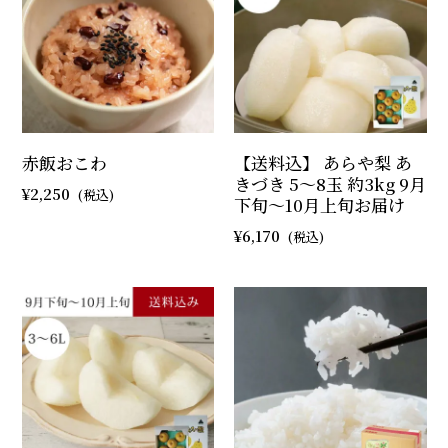
赤飯おこわ
【送料込】 あらや梨 あ
きづき 5～8玉 約3kg 9月
2,250
下旬～10月上旬お届け
6,170