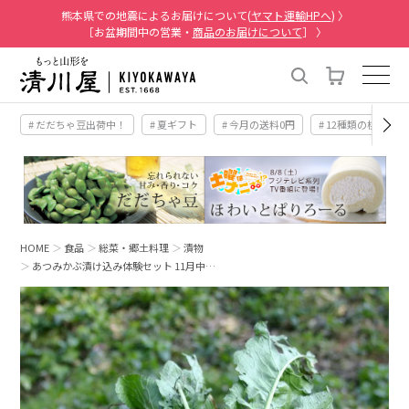
熊本県での地震によるお届けについて(
ヤマト運輸HPへ
) 〉
［お盆期間中の営業・
商品のお届けについて
］ 〉
# だだちゃ豆出荷中！
# 夏ギフト
# 今月の送料0円
# 12種類の桃
HOME
食品
総菜・郷土料理
漬物
あつみかぶ漬け込み体験セット 11月中…