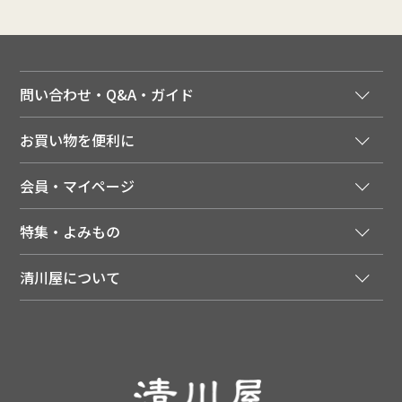
問い合わせ・Q&A・ガイド
ご注文窓口
お買い物を便利に
ご利用ガイド
法人様向け特別サービス
お支払いについて
会員・マイページ
季節のカタログを無料でお届け
領収書について
会員登録はこちら
人気のメルマガを読む
送料について
特集・よみもの
会員特典について
店舗・ECポイント共通アプリ
お届けについて
特集・キャンペーン
マイページ
LINEお友だち登録
配達日について
清川屋について
メディア掲載商品
注文履歴
住所を知らなくても贈れるギフト
返品について
清川屋について
レシピ・食べ方
ポイント履歴
お客様相談室
企業サイト
山形ご当地ブログ
お気に入り
ギフト対応（包装・のしについて）
店舗案内
ニュース
レビューを書く
お問い合わせ
採用案内
清川屋のレビューを見る
よくあるご質問（FAQ）