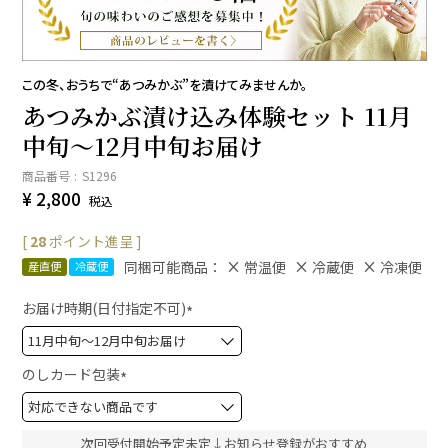
この冬、おうちで“あつみかぶ”を漬けてみませんか。
あつみかぶ漬け込み体験セット 11月
中旬～12月中旬お届け
商品番号
S1296
¥
2,800
税込
[
28
ポイント進呈 ]
同梱可能商品：
常温便
冷蔵便
冷凍便
産直便
冷蔵便
お届け時期(日付指定不可)
(
必
須
のしカード包装
)
(
必
須
次回受付開始予定未定↓お知らせ登録がおすすめ