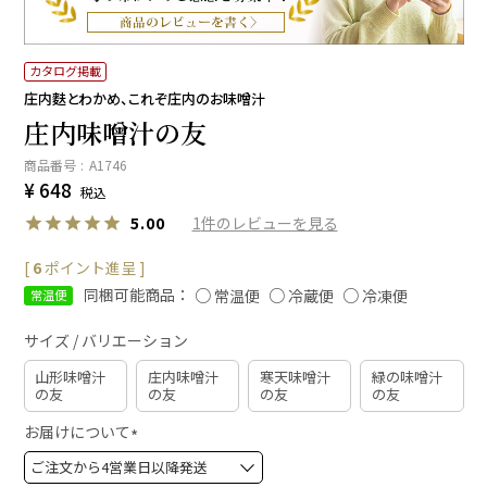
カタログ掲載
庄内麩とわかめ、これぞ庄内のお味噌汁
庄内味噌汁の友
商品番号
A1746
¥
648
税込
1
5.00
[
6
ポイント進呈 ]
同梱可能商品：
常温便
冷蔵便
冷凍便
常温便
サイズ / バリエーション
山形味噌汁
庄内味噌汁
寒天味噌汁
緑の味噌汁
の友
の友
の友
の友
お届けについて
(
必