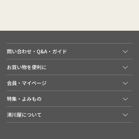
問い合わせ・Q&A・ガイド
ご注文窓口
お買い物を便利に
ご利用ガイド
法人様向け特別サービス
お支払いについて
会員・マイページ
季節のカタログを無料でお届け
領収書について
会員登録はこちら
人気のメルマガを読む
送料について
特集・よみもの
会員特典について
店舗・ECポイント共通アプリ
お届けについて
特集・キャンペーン
マイページ
LINEお友だち登録
配達日について
清川屋について
メディア掲載商品
注文履歴
住所を知らなくても贈れるギフト
返品について
清川屋について
レシピ・食べ方
ポイント履歴
お客様相談室
企業サイト
山形ご当地ブログ
お気に入り
ギフト対応（包装・のしについて）