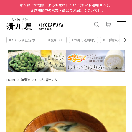
熊本県での地震によるお届けについて(
ヤマト運輸HPへ
) 〉
［お盆期間中の営業・
商品のお届けについて
］ 〉
# だだちゃ豆出荷中！
# 夏ギフト
# 今月の送料0円
# 12種類の桃
HOME
海産物
庄内味噌汁の友