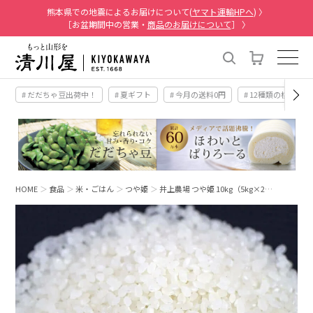
熊本県での地震によるお届けについて(
ヤマト運輸HPへ
) 〉
［お盆期間中の営業・
商品のお届けについて
］ 〉
# だだちゃ豆出荷中！
# 夏ギフト
# 今月の送料0円
# 12種類の桃
HOME
食品
米・ごはん
つや姫
井上農場 つや姫 10kg（5kg×2…