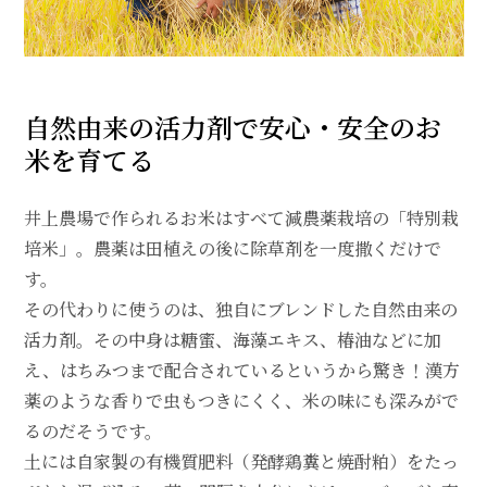
自然由来の活力剤で安心・安全のお
米を育てる
井上農場で作られるお米はすべて減農薬栽培の「特別栽
培米」。農薬は田植えの後に除草剤を一度撒くだけで
す。
その代わりに使うのは、独自にブレンドした自然由来の
活力剤。その中身は糖蜜、海藻エキス、椿油などに加
え、はちみつまで配合されているというから驚き！漢方
薬のような香りで虫もつきにくく、米の味にも深みがで
るのだそうです。
土には自家製の有機質肥料（発酵鶏糞と焼酎粕）をたっ