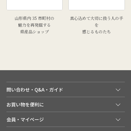
山形県内 35 市町村の
真心込めて大切に扱う人の手
魅力を再発掘する
を
県産品ショップ
感じるものたち
問い合わせ・Q&A・ガイド
ご注文窓口
お買い物を便利に
ご利用ガイド
法人様向け特別サービス
お支払いについて
会員・マイページ
季節のカタログを無料でお届け
領収書について
会員登録はこちら
人気のメルマガを読む