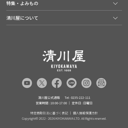
送料について
特集・よみもの
会員特典について
店舗・ECポイント共通アプリ
お届けについて
特集・キャンペーン
マイページ
LINEお友だち登録
配達日について
清川屋について
メディア掲載商品
注文履歴
住所を知らなくても贈れるギフト
返品について
清川屋について
レシピ・食べ方
ポイント履歴
お客様相談室
企業サイト
山形ご当地ブログ
お気に入り
ギフト対応（包装・のしについて）
店舗案内
ニュース
レビューを書く
お問い合わせ
採用案内
清川屋のレビューを見る
よくあるご質問（FAQ）
SNS一覧
あんしんの品質保証について（産直品）
メディア情報
品質保証について（通常品）
清川屋公式通販
Tel : 0235-222-111
営業時間 : 10:00-17:00
定休日 : 日曜日
特定商取引法に基づく表記
個人情報保護方針
Copyright©
2022 - 2026 KIYOKAWAYA LTD. All Rights reserved.