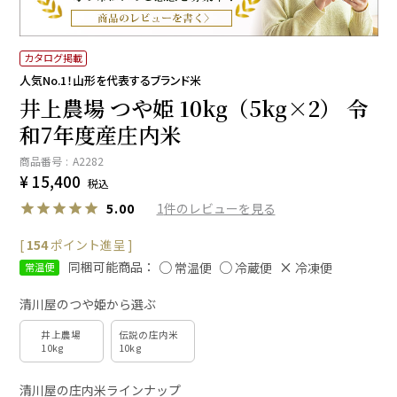
カタログ掲載
人気No.1！山形を代表するブランド米
井上農場 つや姫 10kg（5kg×2） 令
和7年度産庄内米
商品番号
A2282
¥
15,400
税込
1
5.00
[
154
ポイント進呈 ]
同梱可能商品：
常温便
冷蔵便
冷凍便
常温便
清川屋のつや姫から選ぶ
井上農場
伝説の庄内米
10kg
10kg
清川屋の庄内米ラインナップ