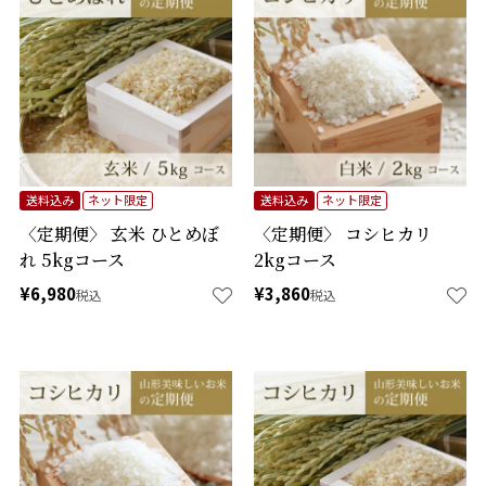
送料込み
ネット限定
送料込み
ネット限定
〈定期便〉 玄米 ひとめぼ
〈定期便〉 コシヒカリ
れ 5kgコース
2kgコース
¥
6,980
¥
3,860
税込
税込