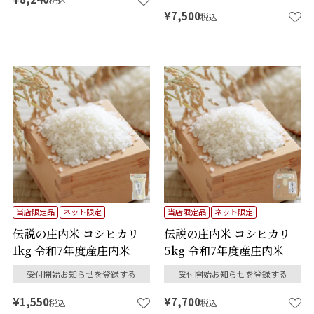
¥
7,500
税込
当店限定品
ネット限定
当店限定品
ネット限定
伝説の庄内米 コシヒカリ
伝説の庄内米 コシヒカリ
1kg 令和7年度産庄内米
5kg 令和7年度産庄内米
受付開始お知らせを登録する
受付開始お知らせを登録する
¥
1,550
¥
7,700
税込
税込