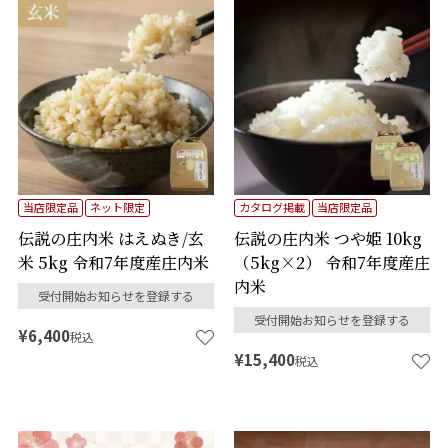
当店限定品
ネット限定
カタログ掲載
当店限定品
伝説の庄内米 はえぬき/玄
伝説の庄内米 つや姫 10kg
米 5kg 令和7年度産庄内米
（5kg×2） 令和7年度産庄
内米
受付開始お知らせを登録する
受付開始お知らせを登録する
¥
6,400
税込
¥
15,400
税込