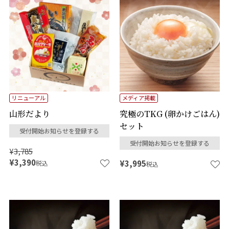
リニューアル
メディア掲載
山形だより
究極のTKG (卵かけごはん)
セット
受付開始お知らせを登録する
受付開始お知らせを登録する
¥
3,785
¥
3,390
¥
3,995
税込
税込