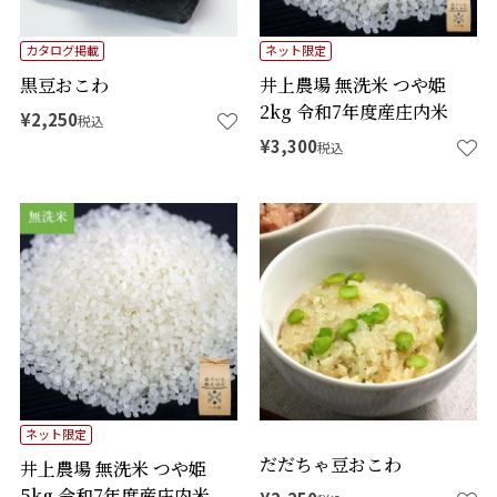
カタログ掲載
ネット限定
黒豆おこわ
井上農場 無洗米 つや姫
2kg 令和7年度産庄内米
¥
2,250
税込
¥
3,300
税込
ネット限定
だだちゃ豆おこわ
井上農場 無洗米 つや姫
5kg 令和7年度産庄内米