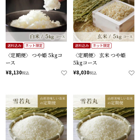
送料込み
ネット限定
送料込み
ネット限定
〈定期便〉 つや姫 5kgコ
〈定期便〉 玄米 つや姫
ース
5kgコース
¥
8,130
¥
8,030
税込
税込