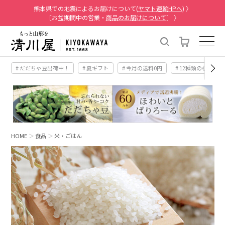
熊本県での地震によるお届けについて(
ヤマト運輸HPへ
) 〉
［お盆期間中の営業・
商品のお届けについて
］ 〉
# だだちゃ豆出荷中！
# 夏ギフト
# 今月の送料0円
# 12種類の桃
HOME
食品
米・ごはん