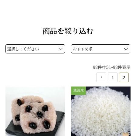
商品を絞り込む
98
件中
51
-
98
件表示
1
2