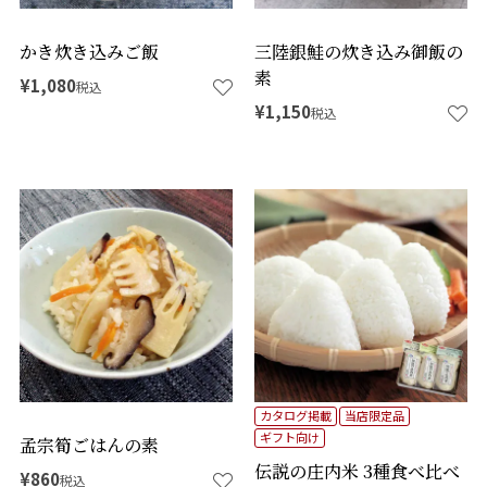
かき炊き込みご飯
三陸銀鮭の炊き込み御飯の
素
¥
1,080
税込
¥
1,150
税込
カタログ掲載
当店限定品
ギフト向け
孟宗筍ごはんの素
伝説の庄内米 3種食べ比べ
¥
860
税込