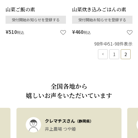
山菜ご飯の素
山菜炊き込みごはんの素
受付開始お知らせを登録する
受付開始お知らせを登録する
¥
510
¥
460
税込
税込
98
件中
51
-
98
件表示
1
2
全国各地から
嬉しいお声をいただいています
クレマチスさん
（静岡県）
井上農場 つや姫