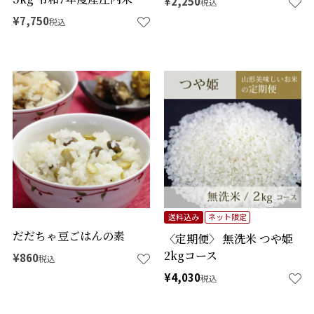
¥
2,250
税込
¥
7,750
税込
送料込み
ネット限定
だだちゃ豆ごはんの素
〈定期便〉 無洗米 つや姫
2kgコース
¥
860
税込
¥
4,030
税込