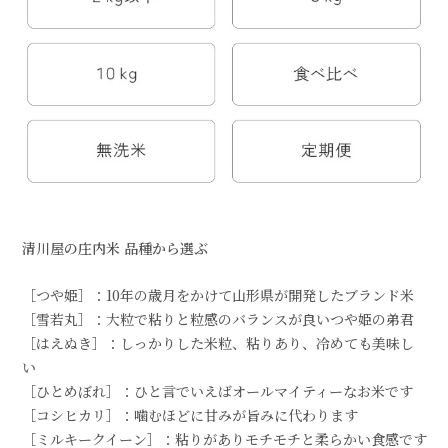
清川屋の庄内米 品種から選ぶ
［つや姫］：10年の歳月をかけて山形県が開発したブランド米
［雪若丸］：大粒で粘りと粒感のバランスが良いつや姫の弟君
［はえぬき］：しっかりした米粒、粘りあり、冷めても美味し
い
［ひとめぼれ］：ひと言でいえばオールマイティーなお米です
［コシヒカリ］：噛むほどに甘みが旨みに代わります
［ミルキークイーン］：粘りがありモチモチと柔らかい食感です