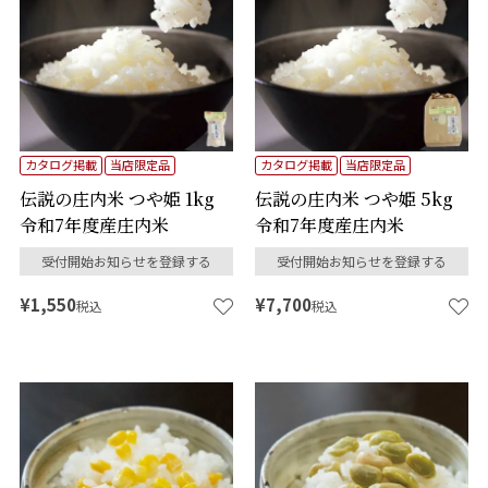
カタログ掲載
当店限定品
カタログ掲載
当店限定品
伝説の庄内米 つや姫 1kg
伝説の庄内米 つや姫 5kg
令和7年度産庄内米
令和7年度産庄内米
受付開始お知らせを登録する
受付開始お知らせを登録する
¥
1,550
¥
7,700
税込
税込