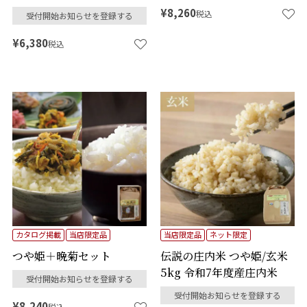
¥
8,260
税込
受付開始お知らせを登録する
¥
6,380
税込
カタログ掲載
当店限定品
当店限定品
ネット限定
つや姫＋晩菊セット
伝説の庄内米 つや姫/玄米
5kg 令和7年度産庄内米
受付開始お知らせを登録する
受付開始お知らせを登録する
¥
8,240
税込