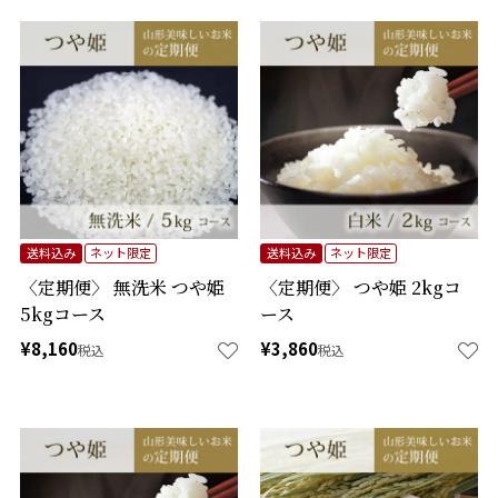
送料込み
ネット限定
送料込み
ネット限定
〈定期便〉 無洗米 つや姫
〈定期便〉 つや姫 2kgコ
5kgコース
ース
¥
8,160
¥
3,860
税込
税込