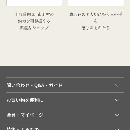
山形県内 35 市町村の
真心込めて大切に扱う人の手
魅力を再発掘する
を
県産品ショップ
感じるものたち
問い合わせ・Q&A・ガイド
ご注文窓口
お買い物を便利に
ご利用ガイド
法人様向け特別サービス
お支払いについて
会員・マイページ
季節のカタログを無料でお届け
領収書について
会員登録はこちら
人気のメルマガを読む
送料について
特集・よみもの