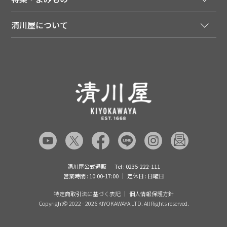
会員特典について
店舗・ECポイント共通アプリ
お届けについて
特集・キャンペーン
マイページ
LINEお友だち登録
配達日について
清川屋について
メディア掲載商品
注文履歴
住所を知らなくても贈れるギフト
返品について
清川屋について
レシピ・食べ方
ポイント履歴
お客様相談室
企業サイト
山形ご当地ブログ
お気に入り
ギフト対応（包装・のしについて）
店舗案内
ニュース
レビューを書く
お問い合わせ
採用案内
清川屋のレビューを見る
よくあるご質問（FAQ）
SNS一覧
あんしんの品質保証について（産直品）
メディア情報
品質保証について（通常品）
清川屋公式通販
Tel : 0235-222-111
営業時間 : 10:00-17:00
定休日 : 日曜日
特定商取引法に基づく表記
個人情報保護方針
Copyright©
2022 - 2026 KIYOKAWAYA LTD. All Rights reserved.