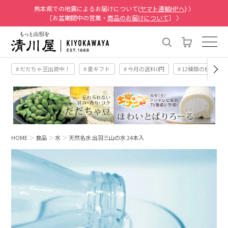
熊本県での地震によるお届けについて(
ヤマト運輸HPへ
) 〉
［お盆期間中の営業・
商品のお届けについて
］ 〉
# だだちゃ豆出荷中！
# 夏ギフト
# 今月の送料0円
# 12種類の桃
HOME
食品
水
天然名水 出羽三山の水 24本入