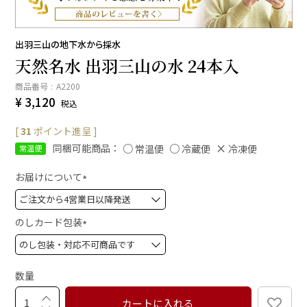
出羽三山の地下水から採水
天然名水 出羽三山の水 24本入
商品番号
A2200
¥
3,120
税込
[
31
ポイント進呈 ]
同梱可能商品：
常温便
冷蔵便
冷凍便
常温便
お届けについて
(
必
須
のしカード包装
)
(
必
須
数量
)
カートに入れる