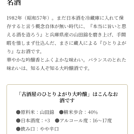
名酒
1982年（昭和57年）。まだ日本酒を冷蔵庫に入れて保
存すると言う概念自体が無い時代に、『本当に旨いと思
える酒を造ろう』と兵庫県産の山田錦を磨き上げ、手間
暇を惜しまず仕込んだ、まさに蔵人による『ひとりよが
り』なお酒です。
華やかな吟醸香とふくよかな味わい。バランスのとれた
味わいは、知る人ぞ知る大吟醸酒です。
「古酒屋のひとりよがり大吟醸」はこんなお
酒です
●原料米：山田錦 ●精米歩合：40％
●日本酒度：+3 ●アルコール度：16～17度
●飲み口：やや辛口