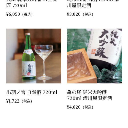
匠 720ml
川屋限定酒
6,050
3,020
出羽ノ雪 自然酒 720ml
亀の尾 純米大吟醸
720ml 清川屋限定酒
1,722
4,620