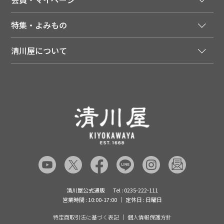
季節のカタログを無料でお届け
領収書について
会員登録はこちら
人気のメルマガを読む
送料について
特集・よみもの
会員特典について
店舗・ECポイント共通アプリ
お届けについて
特集・キャンペーン
マイページ
LINEお友だち登録
配達日について
清川屋について
メディア掲載商品
注文履歴
住所を知らなくても贈れるギフト
返品について
清川屋について
レシピ・食べ方
ポイント履歴
お客様相談室
企業サイト
山形ご当地ブログ
お気に入り
ギフト対応（包装・のしについて）
店舗案内
ニュース
レビューを書く
お問い合わせ
採用案内
清川屋のレビューを見る
よくあるご質問（FAQ）
SNS一覧
あんしんの品質保証について（産直品）
メディア情報
品質保証について（通常品）
清川屋公式通販
Tel : 0235-222-111
営業時間 : 10:00-17:00
定休日 : 日曜日
特定商取引法に基づく表記
個人情報保護方針