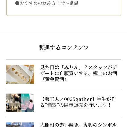
●おすすめの飲み方：冷～常温
関連するコンテンツ
見た目は「みりん」？スタッフがデ
ザートに自腹買いする、極上のお酒
『黄金蜜酒』
【芸工大×0035gather】学生が作
る“酒器”の展示販売を行います！
大熊町の赤い輝き。復興のシンボル