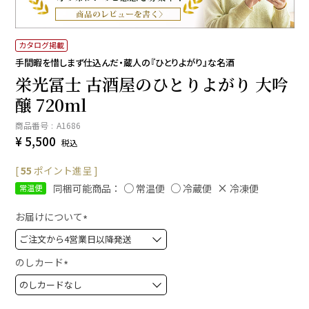
カタログ掲載
手間暇を惜しまず仕込んだ・蔵人の『ひとりよがり』な名酒
栄光冨士 古酒屋のひとりよがり 大吟
醸 720ml
商品番号
A1686
¥
5,500
税込
[
55
ポイント進呈 ]
同梱可能商品：
常温便
冷蔵便
冷凍便
常温便
お届けについて
(
必
須
のしカード
)
(
必
須