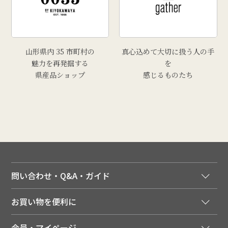
山形県内 35 市町村の
真心込めて大切に扱う人の手
魅力を再発掘する
を
県産品ショップ
感じるものたち
問い合わせ・Q&A・ガイド
ご注文窓口
お買い物を便利に
ご利用ガイド
法人様向け特別サービス
お支払いについて
会員・マイページ