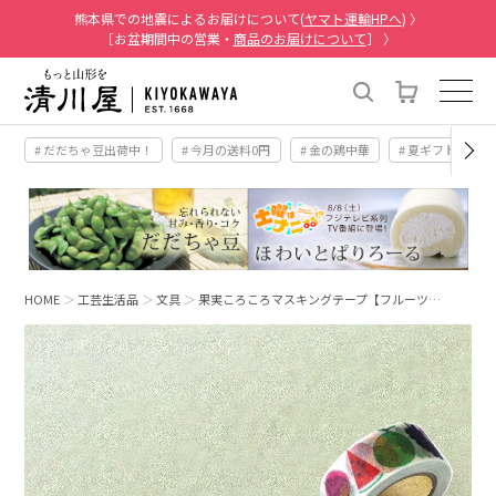
熊本県での地震によるお届けについて(
ヤマト運輸HPへ
) 〉
［お盆期間中の営業・
商品のお届けについて
］ 〉
# だだちゃ豆出荷中！
# 今月の送料0円
# 金の鶏中華
# 夏ギフト
#
HOME
工芸生活品
文具
果実ころころマスキングテープ【フルーツ…