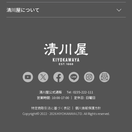
特集・キャンペーン
マイページ
LINEお友だち登録
配達日について
清川屋について
メディア掲載商品
注文履歴
住所を知らなくても贈れるギフト
返品について
清川屋について
レシピ・食べ方
ポイント履歴
お客様相談室
企業サイト
山形ご当地ブログ
お気に入り
ギフト対応（包装・のしについて）
店舗案内
ニュース
レビューを書く
お問い合わせ
採用案内
清川屋のレビューを見る
よくあるご質問（FAQ）
SNS一覧
あんしんの品質保証について（産直品）
メディア情報
品質保証について（通常品）
清川屋公式通販
Tel : 0235-222-111
営業時間 : 10:00-17:00
定休日 : 日曜日
特定商取引法に基づく表記
個人情報保護方針
Copyright©
2022 - 2026 KIYOKAWAYA LTD. All Rights reserved.