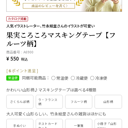
カタログ掲載
人気イラストレーター、竹永絵里さんのイラストが可愛い
果実ころころマスキングテープ【フ
ルーツ柄】
商品番号
A6900
¥
550
税込
[
6
ポイント進呈 ]
同梱可能商品：
常温便
冷蔵便
冷凍便
常温便
かわいい山形柄♪マスキングテープは選べる4種類
ラ・フランス
さくらんぼ柄
フルーツ柄
山形柄
柄
大人可愛く山形らしい、竹永絵里さんの雑貨はほかにも
ホストカード
小冊子『山形
手ぬぐい
一筆箋
セット
zine』