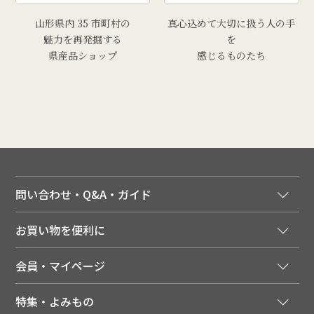
山形県内 35 市町村の
真心込めて大切に扱う人の手
魅力を再発掘する
を
県産品ショップ
感じるものたち
問い合わせ・Q&A・ガイド
ご注文窓口
お買い物を便利に
ご利用ガイド
法人様向け特別サービス
お支払いについて
会員・マイページ
季節のカタログを無料でお届け
領収書について
会員登録はこちら
人気のメルマガを読む
送料について
特集・よみもの
会員特典について
店舗・ECポイント共通アプリ
お届けについて