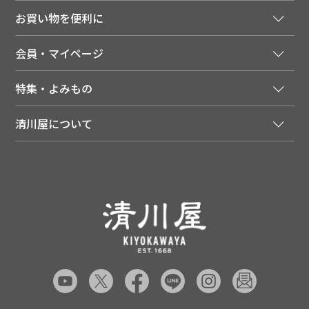
ご注文窓口
お買い物を便利に
ご利用ガイド
法人様向け特別サービス
お支払いについて
会員・マイページ
季節のカタログを無料でお届け
領収書について
会員登録はこちら
人気のメルマガを読む
送料について
特集・よみもの
会員特典について
店舗・ECポイント共通アプリ
お届けについて
特集・キャンペーン
マイページ
LINEお友だち登録
配達日について
清川屋について
メディア掲載商品
注文履歴
住所を知らなくても贈れるギフト
返品について
清川屋について
レシピ・食べ方
ポイント履歴
お客様相談室
企業サイト
山形ご当地ブログ
お気に入り
ギフト対応（包装・のしについて）
店舗案内
ニュース
レビューを書く
お問い合わせ
採用案内
清川屋のレビューを見る
よくあるご質問（FAQ）
SNS一覧
あんしんの品質保証について（産直品）
メディア情報
品質保証について（通常品）