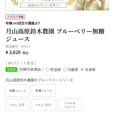
カタログ掲載
有機JAS認定の農園より
月山高原鈴木農園 ブルーベリー無糖
ジュース
商品番号
A9913
¥
2,620
税込
[
26
ポイント進呈 ]
同梱可能商品：
常温便
冷蔵便
冷凍便
常温便
月山高原鈴木農園のブルーベリーシリーズ
加糖ジュース
無糖ジュース
ジャム＆
ジャム【小】
ジャム【大】
ジュース