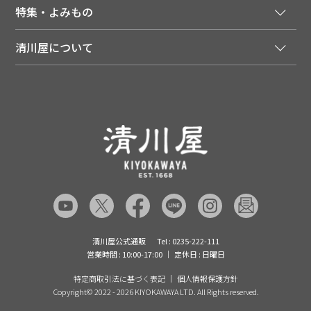
会員登録はこちら
人気のメルマガを読む
送料について
特集・よみもの
会員特典について
店舗・ECポイント共通アプリ
お届けについて
特集・キャンペーン
マイページ
LINEお友だち登録
配達日について
清川屋について
メディア掲載商品
注文履歴
住所を知らなくても贈れるギフト
返品について
清川屋について
レシピ・食べ方
ポイント履歴
お客様相談室
企業サイト
山形ご当地ブログ
お気に入り
ギフト対応（包装・のしについて）
店舗案内
ニュース
レビューを書く
お問い合わせ
採用案内
清川屋のレビューを見る
よくあるご質問（FAQ）
SNS一覧
あんしんの品質保証について（産直品）
メディア情報
品質保証について（通常品）
清川屋公式通販
Tel : 0235-222-111
営業時間 : 10:00-17:00
定休日 : 日曜日
特定商取引法に基づく表記
個人情報保護方針
Copyright©
2022 - 2026 KIYOKAWAYA LTD. All Rights reserved.