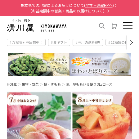
熊本県での地震によるお届けについて(
ヤマト運輸HPへ
) 〉
［お盆期間中の営業・
商品のお届けについて
］ 〉
# だだちゃ豆出荷中！
# 夏ギフト
# 今月の送料0円
# 12種類の桃
HOME
果物・野菜
桃・すもも
清川屋ももいろ便り 3回コース