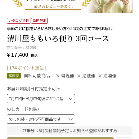
カタログ掲載
季節限定
季節ごとに桃をいろいろ試したい方へ！1度の注文で3回お届け
清川屋ももいろ便り 3回コース
商品番号
S1259
¥
17,400
税込
[
174
ポイント進呈 ]
同梱可能商品：
常温便
冷蔵便
冷凍便
産直便
お届け時期(日付指定不可)
(
必
須
のしカード包装
)
(
必
須
27年分は6月受付開始予定↓お知らせ登録がおすすめ
)