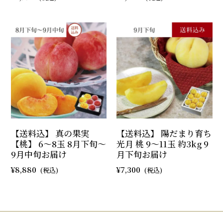
【送料込】 真の果実
【送料込】 陽だまり育ち
【桃】 6～8玉 8月下旬～
光月 桃 9～11玉 約3kg 9
9月中旬お届け
月下旬お届け
8,880
7,300