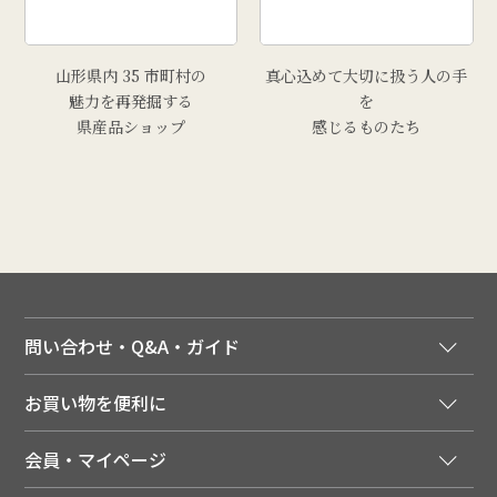
山形県内 35 市町村の
真心込めて大切に扱う人の手
魅力を再発掘する
を
県産品ショップ
感じるものたち
問い合わせ・Q&A・ガイド
ご注文窓口
お買い物を便利に
ご利用ガイド
法人様向け特別サービス
お支払いについて
会員・マイページ
季節のカタログを無料でお届け
領収書について