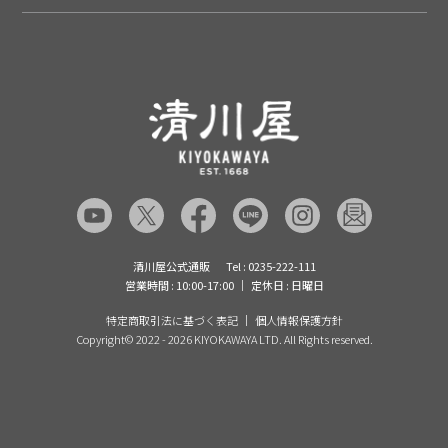
注文履歴
住所を知らなくても贈れるギフト
返品について
清川屋について
レシピ・食べ方
ポイント履歴
お客様相談室
企業サイト
山形ご当地ブログ
お気に入り
ギフト対応（包装・のしについて）
店舗案内
ニュース
レビューを書く
お問い合わせ
採用案内
清川屋のレビューを見る
よくあるご質問（FAQ）
SNS一覧
あんしんの品質保証について（産直品）
メディア情報
品質保証について（通常品）
清川屋公式通販
Tel : 0235-222-111
営業時間 : 10:00-17:00
定休日 : 日曜日
特定商取引法に基づく表記
個人情報保護方針
Copyright©
2022 - 2026 KIYOKAWAYA LTD. All Rights reserved.
【送料込】 あらや梨 豊水 5～8玉
約3kg 9月中旬～9月下旬お届け
カートに入れる
5,870