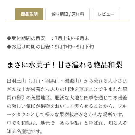
商品説明
賞味期限 / 原材料
レビュー
◆受付期間の目安 ：7月上旬～8月末
◆お届け時期の目安：9月中旬～9月下旬
まさに水菓子！甘さ溢れる絶品和梨
出羽三山（月山・羽黒山・湯殿山）から流れる大小さま
ざまな川が栄養たっぷりの川砂を運ぶことで生まれた鶴
岡市櫛引の荒屋地区。肥沃な大地と四季を通じて寒暖差
の激しい気候が果物をおいしく実らせることから、フル
ーツタウンとして様々な果樹栽培がさかんな場所です。
中でも和梨は、地元で「あらや梨」と呼ばれ、知る人ぞ
知る名産地です。