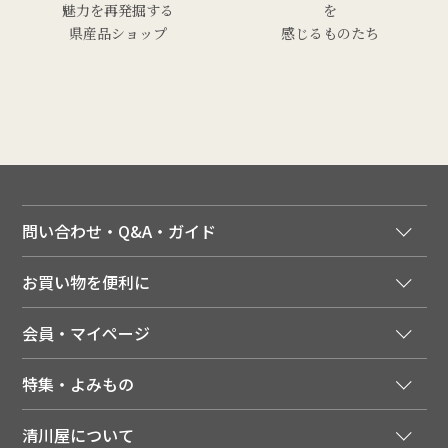
魅力を再発掘する
を
県産品ショップ
感じるものたち
問い合わせ・Q&A・ガイド
ご注文窓口
お買い物を便利に
ご利用ガイド
法人様向け特別サービス
お支払いについて
会員・マイページ
季節のカタログを無料でお届け
領収書について
会員登録はこちら
人気のメルマガを読む
送料について
特集・よみもの
会員特典について
店舗・ECポイント共通アプリ
お届けについて
特集・キャンペーン
マイページ
LINEお友だち登録
配達日について
清川屋について
メディア掲載商品