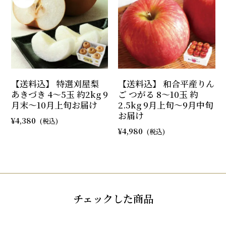
【送料込】 特選刈屋梨
【送料込】 和合平産りん
あきづき 4～5玉 約2kg 9
ご つがる 8～10玉 約
月末～10月上旬お届け
2.5kg 9月上旬～9月中旬
お届け
4,380
4,980
チェックした商品