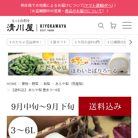
熊本県での地震によるお届けについて(
ヤマト運輸HPへ
) 〉
［お盆期間中の営業・
商品のお届けについて
］ 〉
# だだちゃ豆出荷中！
# 夏ギフト
# 今月の送料0円
# 12種類の桃
HOME
果物・野菜
和梨
あらや梨（荒屋梨）
【送料込】 あらや梨 豊水 5～8玉 …