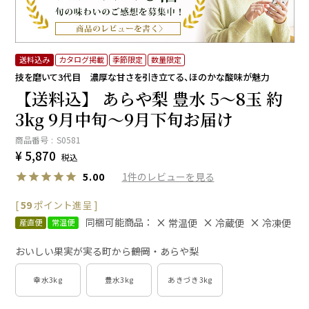
送料込み
カタログ掲載
季節限定
数量限定
技を磨いて3代目 濃厚な甘さを引き立てる、ほのかな酸味が魅力
【送料込】 あらや梨 豊水 5～8玉 約
3kg 9月中旬～9月下旬お届け
商品番号
S0581
¥
5,870
税込
1
5.00
[
59
ポイント進呈 ]
同梱可能商品：
常温便
冷蔵便
冷凍便
産直便
常温便
おいしい果実が実る町から――鶴岡・あらや梨
幸水3kg
豊水3kg
あきづき3kg