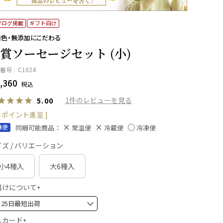
タログ掲載
ギフト向け
着色・無添加にこだわる
賞ソーセージセット (小)
番号
C1024
,360
税込
1
5.00
ポイント進呈 ]
同梱可能商品：
凍便
常温便
冷蔵便
冷凍便
ズ / バリエーション
小4種入
大6種入
届けについて
(
必
須
しカード