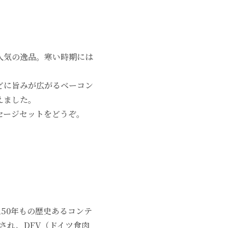
人気の逸品。寒い時期には
どに旨みが広がるベーコン
えました。
セージセットをどうぞ。
！
150年もの歴史あるコンテ
され、DFV（ドイツ食肉