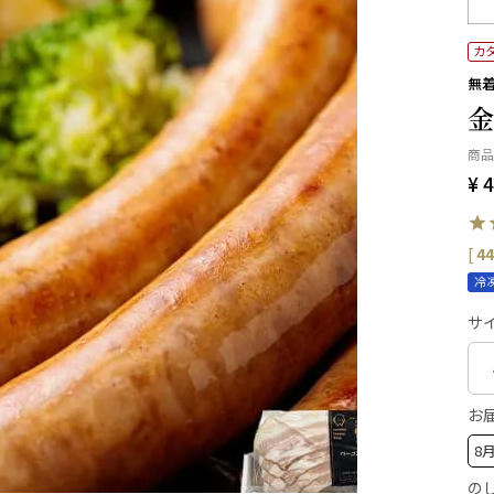
カ
無
金
商品
¥
4
[
44
冷
サイ
お
の