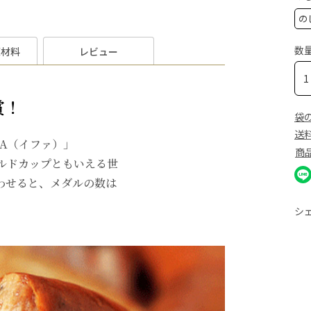
数
原材料
レビュー
賞！
袋
送
FA（イファ）」
商
ールドカップともいえる世
わせると、メダルの数は
シ