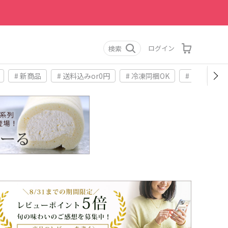
ログイン
検索
# 新商品
# 送料込みor0円
# 冷凍同梱OK
# お土産