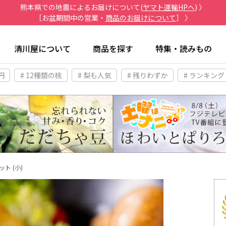
熊本県での地震によるお届けについて(
ヤマト運輸HPへ
) 〉
［お盆期間中の営業・
商品のお届けについて
］ 〉
清川屋について
商品を探す
特集・読みもの
円
# 12種類の桃
# 梨も人気
# 残りわずか
# ランキング
ト (小)