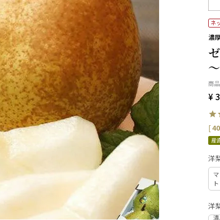
ネ
濃
ゼ
～
商品
¥
3
[
40
産
洋
マ
ト
洋
清