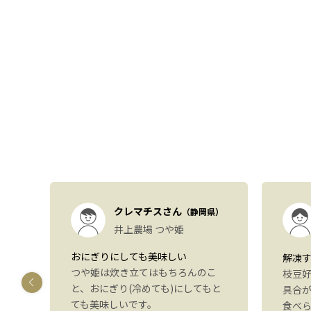
）
クレマチスさん
（静岡県）
も
井上農場 つや姫
おにぎりにしても美味しい
解凍
つや姫は炊き立てはもちろんのこ
しま
枝豆
と、おにぎり(冷めても)にしてもと
す
具合
ても美味しいです。
いた
食べ