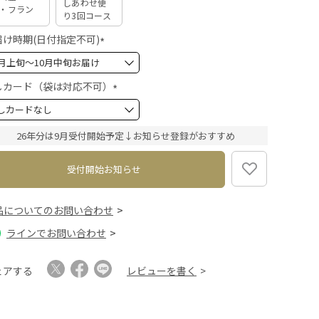
しあわせ便
・フラン
り3回コース
届け時期(日付指定不可)
(
必
須
しカード（袋は対応不可）
)
(
必
須
26年分は9月受付開始予定↓お知らせ登録がおすすめ
)
受付開始お知らせ
品についてのお問い合わせ
ラインでお問い合わせ
ェアする
レビューを書く