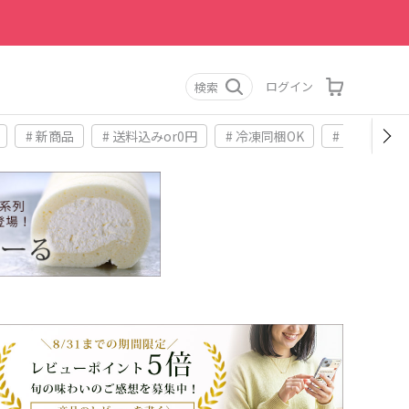
ログイン
検索
# 新商品
# 送料込みor0円
# 冷凍同梱OK
# お土産