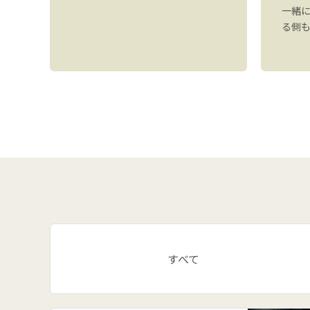
感想
一緒
。ま
る側
すべて