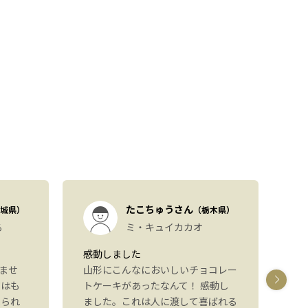
たこちゅうさん
城県）
（栃木県）
る
ミ・キュイカカオ
感動しました
パ
ませ
山形にこんなにおいしいチョコレー
し
ジはも
トケーキがあったなんて！ 感動し
た
べられ
ました。これは人に渡して喜ばれる
た