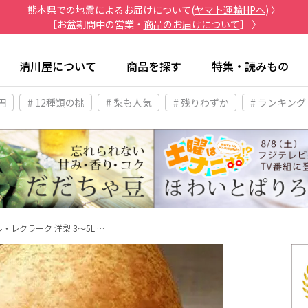
熊本県での地震によるお届けについて(
ヤマト運輸HPへ
) 〉
［お盆期間中の営業・
商品のお届けについて
］ 〉
清川屋について
商品を探す
特集・読みもの
円
# 12種類の桃
# 梨も人気
# 残りわずか
# ランキング
・レクラーク 洋梨 3～5L …