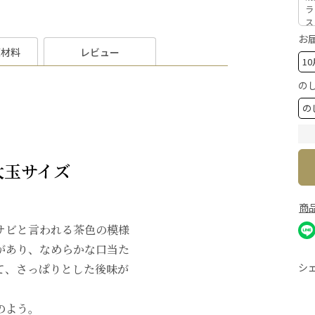
ラ
ス
お
原材料
レビュー
の
大玉サイズ
商
サビと言われる茶色の模様
があり、なめらかな口当た
シ
て、さっぱりとした後味が
のよう。