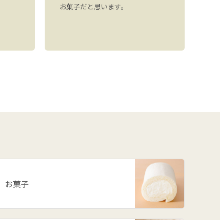
お菓子だと思います。
り
可
お菓子