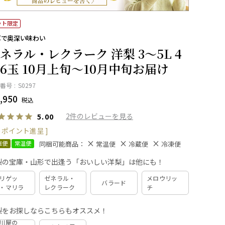
ット限定
厚で奥深い味わい
ネラル・レクラーク 洋梨 3～5L 4
6玉 10月上旬～10月中旬お届け
番号
S0297
,950
税込
2
5.00
ポイント進呈 ]
同梱可能商品：
直便
常温便
常温便
冷蔵便
冷凍便
梨の宝庫・山形で出逢う「おいしい洋梨」は他にも！
リゲッ
ゼネラル・
メロウリッ
バラード
・マリラ
レクラーク
チ
梨をお探しならこちらもオススメ！
川屋の