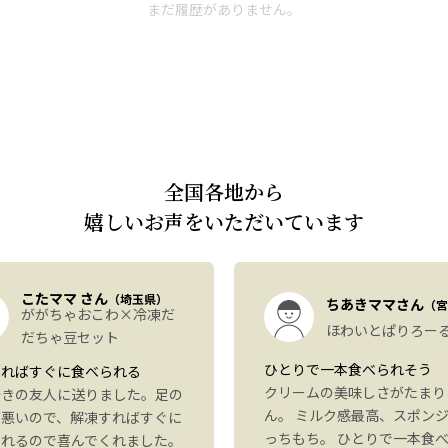
まだ履歴がありません。
全国各地から
嬉しいお声をいただいています
こたママ さん
（埼玉県）
ちあきママさん
（宮
ががちゃおこわ×冷凍だ
ほわいとぱりろー
だちゃ豆セット
ひとりで一本食べられそう
すればすぐに食べられる
クリームの美味しさがたまり
好きの友人に送りました。足の
ん。 ミルク感最高、スポン
が悪いので、解凍すればすぐに
っちもち。 ひとりで一本食
られるので喜んでくれました。