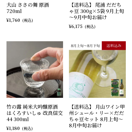
大山 ささの舞 原酒
【送料込】 尾浦 だだち
720ml
ゃ豆 300g×5袋 9月上旬
～9月中旬お届け
1,760
6,175
竹の露 純米大吟醸原酒
【送料込】 月山ワイン甲
はくろすいしゅ 改良信交
州シュール・リー×だだ
44 300ml
ちゃ豆セット 8月上旬～
8月中旬お届け
1,180