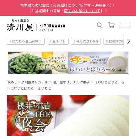
熊本県での地震によるお届けについて(
ヤマト運輸HPへ
) 〉
［お盆期間中の営業・
商品のお届けについて
］ 〉
# だだちゃ豆出荷中！
# 夏ギフト
# 今月の送料0円
# 12種類の桃
HOME
清川屋オリジナル
清川屋オリジナル洋菓子
ほわいとぱりろーる
ほわいとぱりろーる いちご