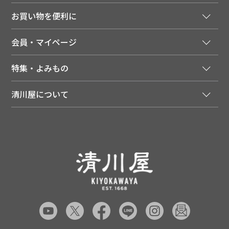
ご注文窓口
お買い物を便利に
ご利用ガイド
法人様向け特別サービス
お支払いについて
会員・マイページ
季節のカタログを無料でお届け
領収書について
会員登録はこちら
人気のメルマガを読む
送料について
特集・よみもの
会員特典について
店舗・ECポイント共通アプリ
お届けについて
特集・キャンペーン
マイページ
LINEお友だち登録
配達日について
清川屋について
メディア掲載商品
注文履歴
住所を知らなくても贈れるギフト
返品について
清川屋について
レシピ・食べ方
ポイント履歴
お客様相談室
企業サイト
山形ご当地ブログ
お気に入り
ギフト対応（包装・のしについて）
店舗案内
ニュース
レビューを書く
お問い合わせ
採用案内
清川屋のレビューを見る
よくあるご質問（FAQ）
SNS一覧
あんしんの品質保証について（産直品）
メディア情報
品質保証について（通常品）