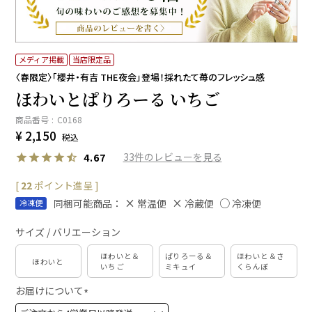
メディア掲載
当店限定品
〈春限定〉「櫻井・有吉 THE夜会」登場！採れたて苺のフレッシュ感
ほわいとぱりろーる いちご
商品番号
C0168
¥
2,150
税込
33
4.67
[
22
ポイント進呈 ]
同梱可能商品：
常温便
冷蔵便
冷凍便
冷凍便
サイズ / バリエーション
ほわいと＆
ぱりろーる＆
ほわいと＆さ
ほわいと
いちご
ミキュイ
くらんぼ
お届けについて
(