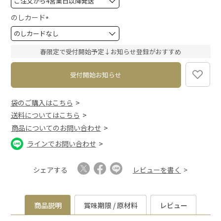
必
須
のしカード
)
(
必
須
春限定で受付開始予定↓お知らせ登録がおすすめ
)
受付開始お知らせ
袋のご購入はこちら
送料についてはこちら
商品についてのお問い合わせ
ラインでお問い合わせ
シェアする
レビューを書く
商品説明
賞味期限 / 原材料
レビュー