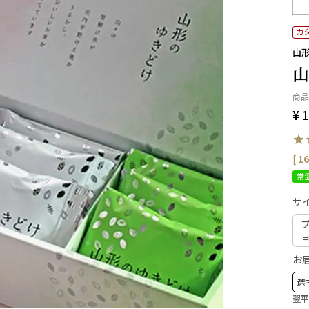
カ
山形
山
商品
¥
1
[
16
常
サイ
お
翌平