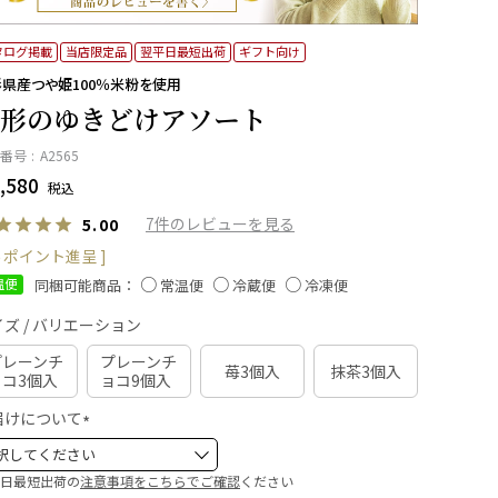
タログ掲載
当店限定品
翌平日最短出荷
ギフト向け
県産つや姫100％米粉を使用
形のゆきどけアソート
番号
A2565
,580
税込
7
5.00
ポイント進呈 ]
同梱可能商品：
温便
常温便
冷蔵便
冷凍便
ズ / バリエーション
プレーンチ
プレーンチ
苺3個入
抹茶3個入
ョコ3個入
ョコ9個入
届けについて
(
必
日最短出荷の
注意事項をこちらでご確認
ください
須