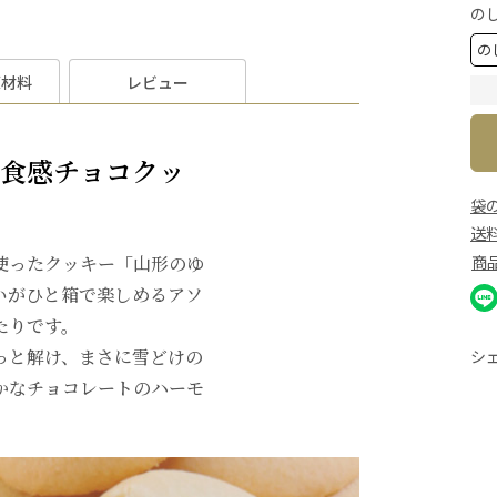
の
原材料
レビュー
と食感チョコクッ
袋
送
使ったクッキー「山形のゆ
商
いがひと箱で楽しめるアソ
たりです。
っと解け、まさに雪どけの
シ
かなチョコレートのハーモ