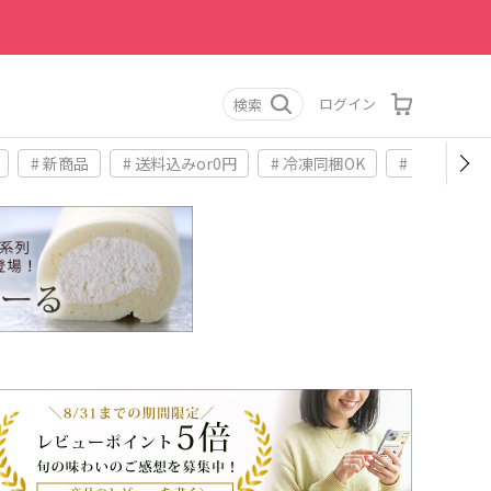
ログイン
検索
# 新商品
# 送料込みor0円
# 冷凍同梱OK
# お土産