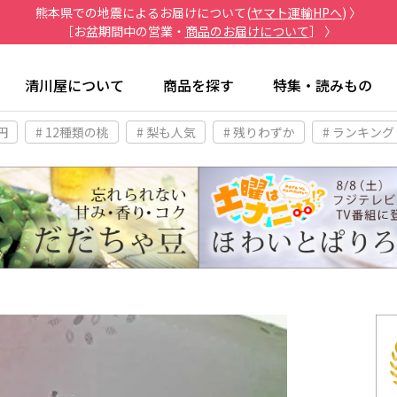
熊本県での地震によるお届けについて(
ヤマト運輸HPへ
) 〉
［お盆期間中の営業・
商品のお届けについて
］ 〉
清川屋について
商品を探す
特集・読みもの
円
# 12種類の桃
# 梨も人気
# 残りわずか
# ランキング