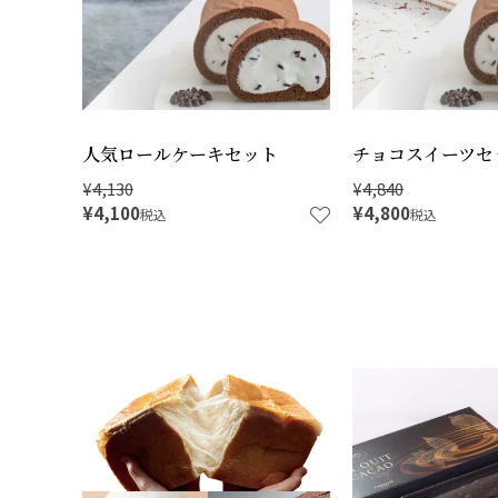
人気ロールケーキセット
チョコスイーツセ
¥
4,130
¥
4,840
¥
4,100
¥
4,800
税込
税込