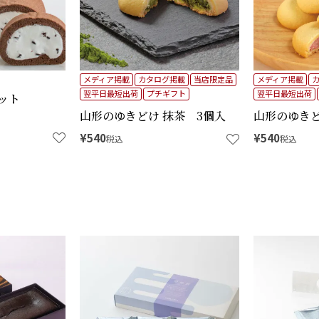
メディア掲載
カタログ掲載
当店限定品
メディア掲載
翌平日最短出荷
プチギフト
翌平日最短出荷
ット
山形のゆきどけ 抹茶 3個入
山形のゆきど
¥
540
¥
540
税込
税込