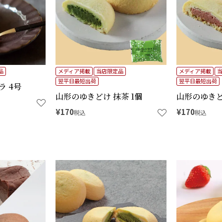
品
メディア掲載
当店限定品
メディア掲載
翌平日最短出荷
翌平日最短出荷
 4号
山形のゆきどけ 抹茶 1個
山形のゆきど
¥
170
¥
170
税込
税込