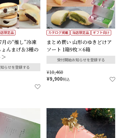
当店限定品
カタログ掲載
当店限定品
ギフト向け
7月の“推し”冷凍
まとめ買い 山形のゆきどけア
ちょんまげ＆3種の
ソート 1箱9枚×6箱
ト＞
受付開始お知らせを登録する
お知らせを登録する
¥
10,460
¥
9,900
税込