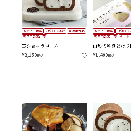
メディア掲載
カタログ掲載
当店限定品
メディア掲載
カタログ
翌平日最短出荷
翌平日最短出荷
ギフト
雲ショコラロール
山形のゆきどけ 9
¥
2,150
¥
1,490
税込
税込