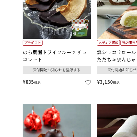
プチギフト
メディア掲載
当店限定
のら農園ドライフルーツ チョ
雲ショコラロール
コレート
だだちゃまんじゅ
受付開始お知らせを登録する
受付開始お知らせ
¥
835
¥
3,150
税込
税込