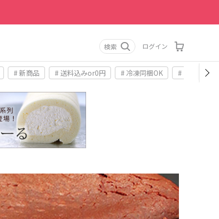
ログイン
検索
# 新商品
# 送料込みor0円
# 冷凍同梱OK
# お土産