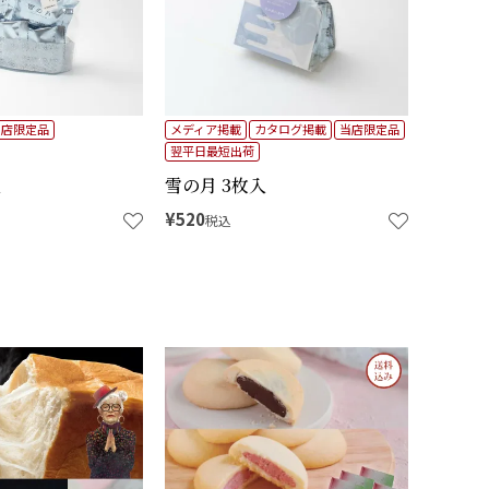
当店限定品
メディア掲載
カタログ掲載
当店限定品
翌平日最短出荷
入
雪の月 3枚入
¥
520
税込