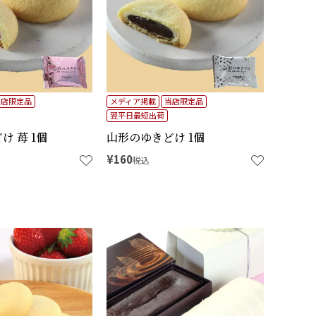
当店限定品
メディア掲載
当店限定品
翌平日最短出荷
け 苺 1個
山形のゆきどけ 1個
¥
160
税込