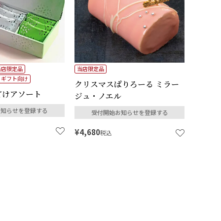
当店限定品
当店限定品
ギフト向け
クリスマスぱりろーる ミラー
どけアソート
ジュ・ノエル
お知らせを登録する
受付開始お知らせを登録する
¥
4,680
税込