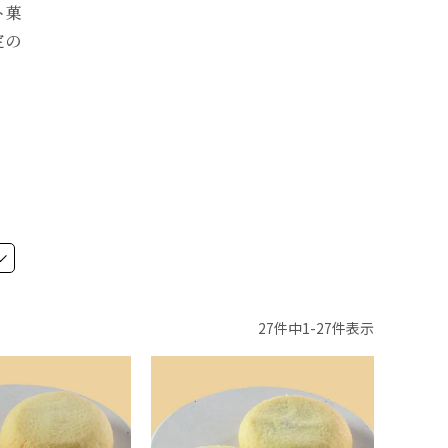
ト菓
定の
27
件中
1
-
27
件表示