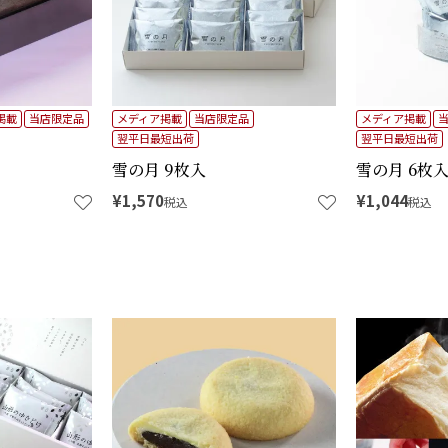
掲載
当店限定品
メディア掲載
当店限定品
メディア掲載
翌平日最短出荷
翌平日最短出荷
雪の月 9枚入
雪の月 6枚
¥
1,570
¥
1,044
税込
税込