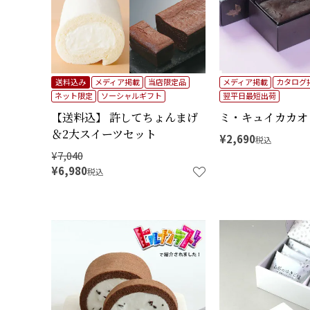
送料込み
メディア掲載
当店限定品
メディア掲載
カタログ
ネット限定
ソーシャルギフト
翌平日最短出荷
【送料込】 許してちょんまげ
ミ・キュイカカオ
＆2大スイーツセット
¥
2,690
税込
¥
7,040
¥
6,980
税込