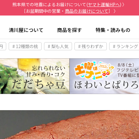
熊本県での地震によるお届けについて(
ヤマト運輸HPへ
) 〉
［お盆期間中の営業・
商品のお届けについて
］ 〉
清川屋について
商品を探す
特集・読みもの
円
# 12種類の桃
# 梨も人気
# 残りわずか
# ランキング