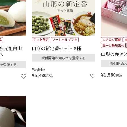
品
ネット限定
ソーシャルギフト
カタログ掲載
翌平日最短出荷
＆元祖白山
山形の新定番セット 8種
山形のゆき
う
受付開始お知らせを登録する
受付開始
を登録する
¥
5,815
¥
1,580
¥
5,480
税込
税込