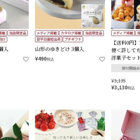
掲載
当店限定品
メディア掲載
カタログ掲載
当店限定品
メディア掲載
向け
翌平日最短出荷
プチギフト
【送料0円】
個入
山形のゆきどけ 3個入
便＜許して
洋菓子セッ
¥
490
税込
受付開始
¥
3,135
¥
3,130
税込