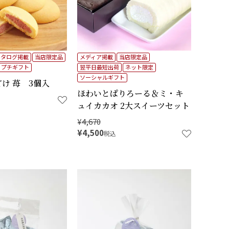
カタログ掲載
当店限定品
メディア掲載
当店限定品
プチギフト
翌平日最短出荷
ネット限定
ソーシャルギフト
け 苺 3個入
ほわいとぱりろーる＆ミ・キ
ュイカカオ 2大スイーツセット
¥
4,670
¥
4,500
税込