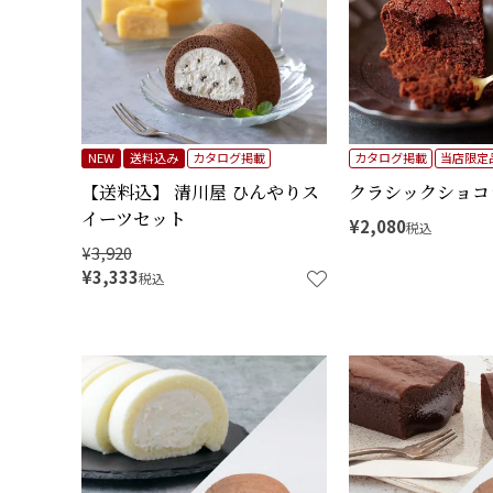
NEW
送料込み
カタログ掲載
カタログ掲載
当店限定
【送料込】 清川屋 ひんやりス
クラシックショコラ
イーツセット
¥
2,080
税込
¥
3,920
¥
3,333
税込