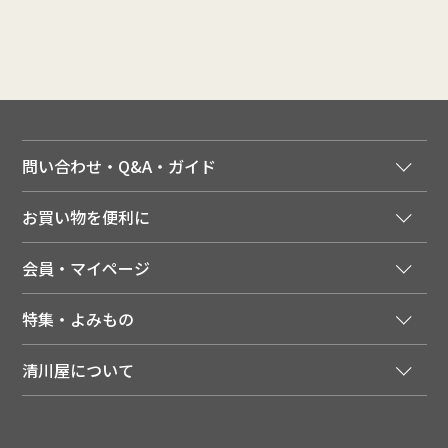
問い合わせ・Q&A・ガイド
ご注文窓口
お買い物を便利に
ご利用ガイド
法人様向け特別サービス
お支払いについて
会員・マイページ
季節のカタログを無料でお届け
領収書について
会員登録はこちら
人気のメルマガを読む
送料について
特集・よみもの
会員特典について
店舗・ECポイント共通アプリ
お届けについて
特集・キャンペーン
マイページ
LINEお友だち登録
配達日について
清川屋について
メディア掲載商品
注文履歴
住所を知らなくても贈れるギフト
返品について
清川屋について
レシピ・食べ方
ポイント履歴
お客様相談室
企業サイト
山形ご当地ブログ
お気に入り
ギフト対応（包装・のしについて）