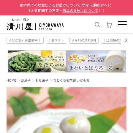
熊本県での地震によるお届けについて(
ヤマト運輸HPへ
) 〉
［お盆期間中の営業・
商品のお届けについて
］ 〉
# だだちゃ豆出荷中！
# 夏ギフト
# 今月の送料0円
# 12種類の桃
HOME
お菓子
もち菓子
ひとくち稲花餅 いがもち