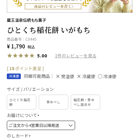
蔵王温泉伝統もち菓子
ひとくち稲花餅 いがもち
商品番号
C0445
¥
1,790
税込
1
5.00
[
18
ポイント進呈 ]
同梱可能商品：
常温便
冷蔵便
冷凍便
冷凍便
サイズ / バリエーション
ひとくち稲花
稲花餅・笹ゆ
笹ゆべし
餅
べし詰合せ
お届けについて
(
必
須
のしカード