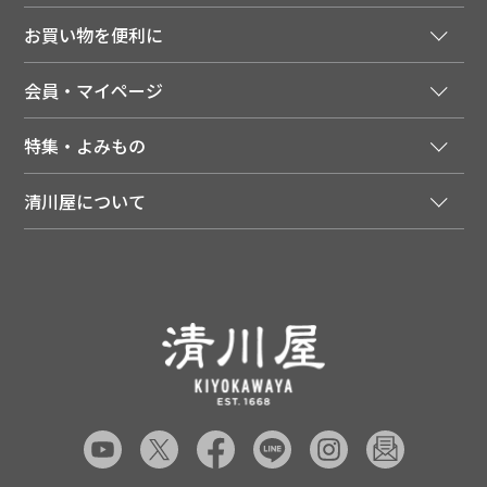
ご注文窓口
お買い物を便利に
ご利用ガイド
法人様向け特別サービス
お支払いについて
会員・マイページ
季節のカタログを無料でお届け
領収書について
会員登録はこちら
人気のメルマガを読む
送料について
特集・よみもの
会員特典について
店舗・ECポイント共通アプリ
お届けについて
特集・キャンペーン
マイページ
LINEお友だち登録
配達日について
清川屋について
メディア掲載商品
注文履歴
住所を知らなくても贈れるギフト
返品について
清川屋について
レシピ・食べ方
ポイント履歴
お客様相談室
企業サイト
山形ご当地ブログ
お気に入り
ギフト対応（包装・のしについて）
店舗案内
ニュース
レビューを書く
お問い合わせ
採用案内
清川屋のレビューを見る
よくあるご質問（FAQ）
SNS一覧
あんしんの品質保証について（産直品）
メディア情報
品質保証について（通常品）