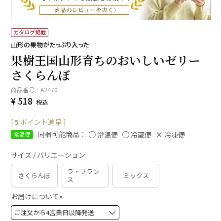
カタログ掲載
山形の果物がたっぷり入った
果樹王国山形育ちのおいしいゼリー
さくらんぼ
商品番号
A2470
¥
518
税込
[
5
ポイント進呈 ]
同梱可能商品：
常温便
冷蔵便
冷凍便
常温便
サイズ / バリエーション
ラ・フラン
さくらんぼ
ミックス
ス
お届けについて
(
必