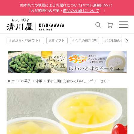
熊本県での地震によるお届けについて(
ヤマト運輸HPへ
) 〉
［お盆期間中の営業・
商品のお届けについて
］ 〉
# だだちゃ豆出荷中！
# 夏ギフト
# 今月の送料0円
# 12種類の桃
HOME
お菓子
涼菓
果樹王国山形育ちのおいしいゼリー さく…