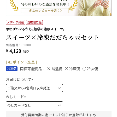
メディア掲載
当店限定品
思わずハマるかも。魅惑の濃厚スイーツ。
スイーツ×冷凍だだちゃ豆セット
商品番号
C9008
¥
4,128
税込
[
41
ポイント進呈 ]
同梱可能商品：
常温便
冷蔵便
冷凍便
冷凍便
お届けについて
(
必
須
のしカード
)
(
必
須
受付再開時期未定です↓お知らせ登録がおすすめ