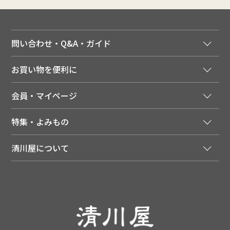
問い合わせ・Q&A・ガイド
ご注文窓口
お買い物を便利に
ご利用ガイド
法人様向け特別サービス
お支払いについて
会員・マイページ
季節のカタログを無料でお届け
領収書について
会員登録はこちら
人気のメルマガを読む
送料について
特集・よみもの
会員特典について
店舗・ECポイント共通アプリ
お届けについて
特集・キャンペーン
マイページ
LINEお友だち登録
配達日について
清川屋について
メディア掲載商品
注文履歴
住所を知らなくても贈れるギフト
返品について
清川屋について
レシピ・食べ方
ポイント履歴
お客様相談室
企業サイト
山形ご当地ブログ
お気に入り
ギフト対応（包装・のしについて）
店舗案内
ニュース
レビューを書く
お問い合わせ
採用案内
清川屋のレビューを見る
よくあるご質問（FAQ）
SNS一覧
あんしんの品質保証について（産直品）