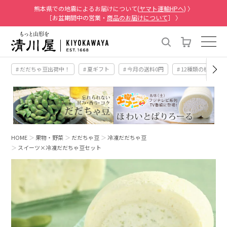
熊本県での地震によるお届けについて(
ヤマト運輸HPへ
) 〉
［お盆期間中の営業・
商品のお届けについて
］ 〉
# だだちゃ豆出荷中！
# 夏ギフト
# 今月の送料0円
# 12種類の桃
HOME
果物・野菜
だだちゃ豆
冷凍だだちゃ豆
スイーツ×冷凍だだちゃ豆セット