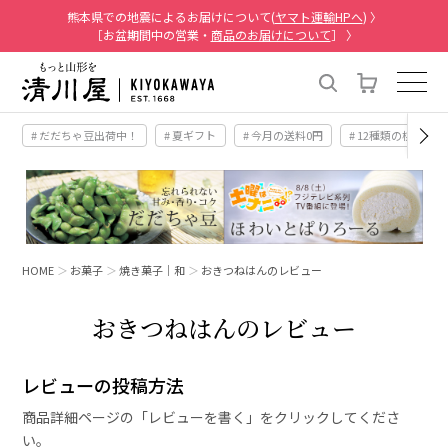
熊本県での地震によるお届けについて(
ヤマト運輸HPへ
) 〉
［お盆期間中の営業・
商品のお届けについて
］ 〉
# だだちゃ豆出荷中！
# 夏ギフト
# 今月の送料0円
# 12種類の桃
HOME
お菓子
焼き菓子｜和
おきつねはんのレビュー
おきつねはんのレビュー
レビューの投稿方法
商品詳細ページの「レビューを書く」をクリックしてくださ
い。