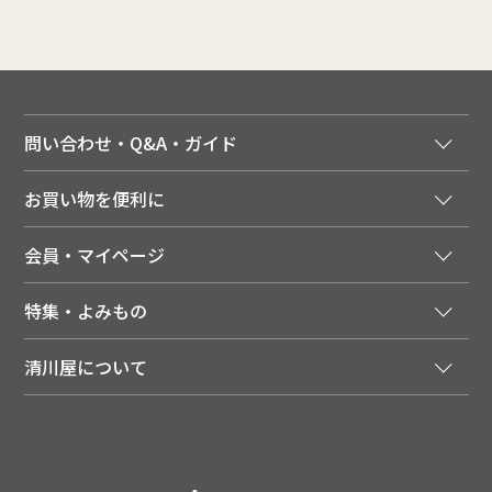
問い合わせ・Q&A・ガイド
ご注文窓口
お買い物を便利に
ご利用ガイド
法人様向け特別サービス
お支払いについて
会員・マイページ
季節のカタログを無料でお届け
領収書について
会員登録はこちら
人気のメルマガを読む
送料について
特集・よみもの
会員特典について
店舗・ECポイント共通アプリ
お届けについて
特集・キャンペーン
マイページ
LINEお友だち登録
配達日について
清川屋について
メディア掲載商品
注文履歴
住所を知らなくても贈れるギフト
返品について
清川屋について
レシピ・食べ方
ポイント履歴
お客様相談室
企業サイト
山形ご当地ブログ
お気に入り
ギフト対応（包装・のしについて）
店舗案内
ニュース
レビューを書く
お問い合わせ