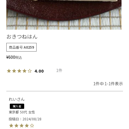
おきつねはん
商品番号
A0259
¥
600
税込
1
4.00
1
件中
1
-
1
件表示
れい
購入者
東京都
50代
女性
投稿日
2024/08/28