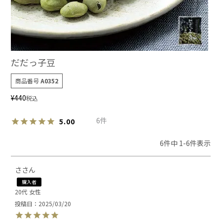
だだっ子豆
商品番号
A0352
¥
440
税込
6
5.00
6
件中
1
-
6
件表示
さ
購入者
20代
女性
投稿日
2025/03/20