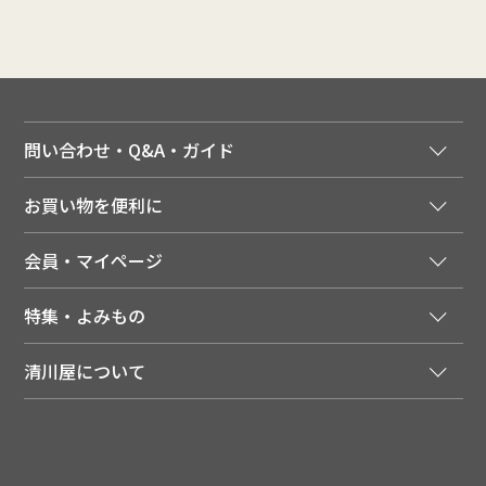
問い合わせ・Q&A・ガイド
ご注文窓口
お買い物を便利に
ご利用ガイド
法人様向け特別サービス
お支払いについて
会員・マイページ
季節のカタログを無料でお届け
領収書について
会員登録はこちら
人気のメルマガを読む
送料について
特集・よみもの
会員特典について
店舗・ECポイント共通アプリ
お届けについて
特集・キャンペーン
マイページ
LINEお友だち登録
配達日について
清川屋について
メディア掲載商品
注文履歴
住所を知らなくても贈れるギフト
返品について
清川屋について
レシピ・食べ方
ポイント履歴
お客様相談室
企業サイト
山形ご当地ブログ
お気に入り
ギフト対応（包装・のしについて）
店舗案内
ニュース
レビューを書く
お問い合わせ