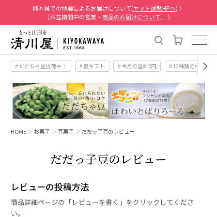
熊本県での地震によるお届けについて(
ヤマト運輸HPへ
) 〉
［お盆期間中の営業・
商品のお届けについて
］ 〉
# だだちゃ豆出荷中！
# 夏ギフト
# 今月の送料0円
# 12種類の桃
HOME
お菓子
豆菓子
だだっ子豆のレビュー
だだっ子豆のレビュー
レビューの投稿方法
商品詳細ページの「レビューを書く」をクリックしてくださ
い。