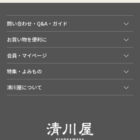
問い合わせ・Q&A・ガイド
ご注文窓口
お買い物を便利に
ご利用ガイド
法人様向け特別サービス
お支払いについて
会員・マイページ
季節のカタログを無料でお届け
領収書について
会員登録はこちら
人気のメルマガを読む
送料について
特集・よみもの
会員特典について
店舗・ECポイント共通アプリ
お届けについて
特集・キャンペーン
マイページ
LINEお友だち登録
配達日について
清川屋について
メディア掲載商品
注文履歴
住所を知らなくても贈れるギフト
返品について
清川屋について
レシピ・食べ方
ポイント履歴
お客様相談室
企業サイト
山形ご当地ブログ
お気に入り
ギフト対応（包装・のしについて）
店舗案内
ニュース
レビューを書く
お問い合わせ
採用案内
清川屋のレビューを見る
よくあるご質問（FAQ）
SNS一覧
あんしんの品質保証について（産直品）