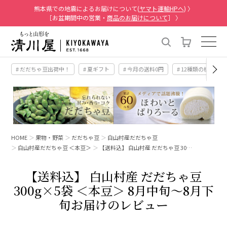
熊本県での地震によるお届けについて(
ヤマト運輸HPへ
) 〉
［お盆期間中の営業・
商品のお届けについて
］ 〉
# だだちゃ豆出荷中！
# 夏ギフト
# 今月の送料0円
# 12種類の桃
HOME
果物・野菜
だだちゃ豆
白山村産だだちゃ豆
白山村産だだちゃ豆 ＜本豆＞
【送料込】 白山村産 だだちゃ豆 30…
【送料込】 白山村産 だだちゃ豆
300g×5袋 ＜本豆＞ 8月中旬～8月下
旬お届けのレビュー