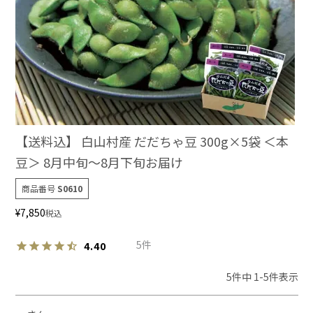
【送料込】 白山村産 だだちゃ豆 300g×5袋 ＜本
豆＞ 8月中旬～8月下旬お届け
商品番号
S0610
¥
7,850
税込
5
4.40
5
件中
1
-
5
件表示