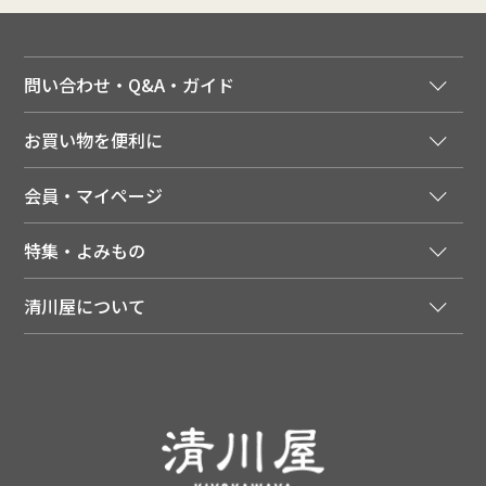
問い合わせ・Q&A・ガイド
ご注文窓口
お買い物を便利に
ご利用ガイド
法人様向け特別サービス
お支払いについて
会員・マイページ
季節のカタログを無料でお届け
領収書について
会員登録はこちら
人気のメルマガを読む
送料について
特集・よみもの
会員特典について
店舗・ECポイント共通アプリ
お届けについて
特集・キャンペーン
マイページ
LINEお友だち登録
配達日について
清川屋について
メディア掲載商品
注文履歴
住所を知らなくても贈れるギフト
返品について
清川屋について
レシピ・食べ方
ポイント履歴
お客様相談室
企業サイト
山形ご当地ブログ
お気に入り
ギフト対応（包装・のしについて）
店舗案内
ニュース
レビューを書く
お問い合わせ
採用案内
清川屋のレビューを見る
よくあるご質問（FAQ）
SNS一覧
あんしんの品質保証について（産直品）