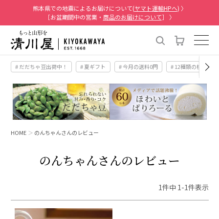
熊本県での地震によるお届けについて(
ヤマト運輸HPへ
) 〉
［お盆期間中の営業・
商品のお届けについて
］ 〉
# だだちゃ豆出荷中！
# 夏ギフト
# 今月の送料0円
# 12種類の桃
HOME
のんちゃんさんのレビュー
のんちゃんさんのレビュー
1
件中
1
-
1
件表示