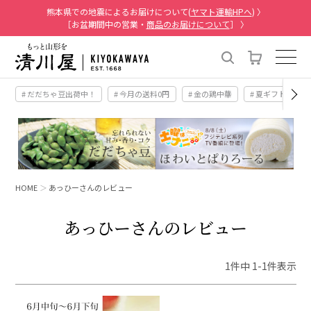
熊本県での地震によるお届けについて(
ヤマト運輸HPへ
) 〉
［お盆期間中の営業・
商品のお届けについて
］ 〉
# だだちゃ豆出荷中！
# 今月の送料0円
# 金の鶏中華
# 夏ギフト
#
HOME
あっひーさんのレビュー
あっひーさんのレビュー
1
件中
1
-
1
件表示