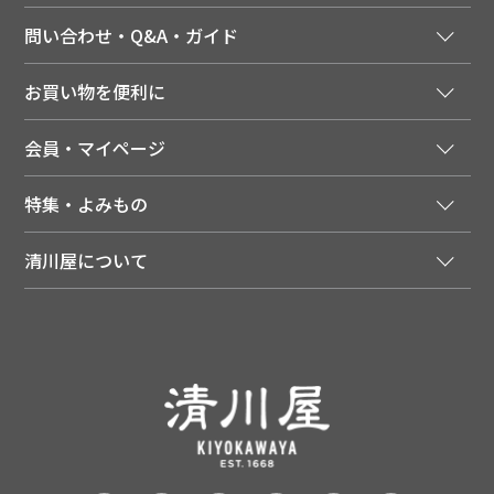
問い合わせ・Q&A・ガイド
ご注文窓口
お買い物を便利に
ご利用ガイド
法人様向け特別サービス
お支払いについて
会員・マイページ
季節のカタログを無料でお届け
領収書について
会員登録はこちら
人気のメルマガを読む
送料について
特集・よみもの
会員特典について
店舗・ECポイント共通アプリ
お届けについて
特集・キャンペーン
マイページ
LINEお友だち登録
配達日について
清川屋について
メディア掲載商品
注文履歴
住所を知らなくても贈れるギフト
返品について
清川屋について
レシピ・食べ方
ポイント履歴
お客様相談室
企業サイト
山形ご当地ブログ
お気に入り
ギフト対応（包装・のしについて）
店舗案内
ニュース
レビューを書く
お問い合わせ
採用案内
清川屋のレビューを見る
よくあるご質問（FAQ）
SNS一覧
あんしんの品質保証について（産直品）
メディア情報
品質保証について（通常品）