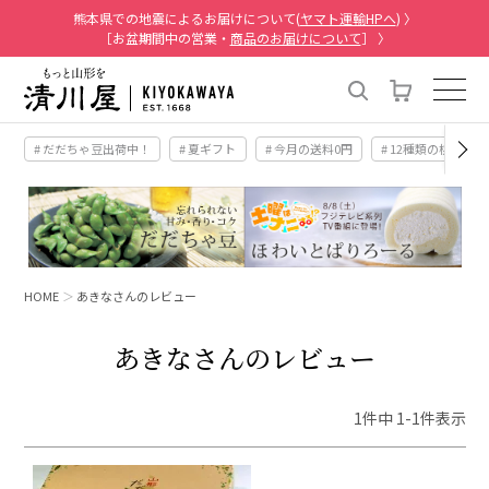
熊本県での地震によるお届けについて(
ヤマト運輸HPへ
) 〉
［お盆期間中の営業・
商品のお届けについて
］ 〉
# だだちゃ豆出荷中！
# 夏ギフト
# 今月の送料0円
# 12種類の桃
HOME
あきなさんのレビュー
あきなさんのレビュー
1
件中
1
-
1
件表示