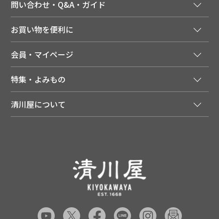
問い合わせ・Q&A・ガイド
ご注文窓口
お買い物を便利に
ご利用ガイド
法人様向け特別サービス
お支払いについて
会員・マイページ
季節のカタログを無料でお届け
領収書について
会員登録はこちら
人気のメルマガを読む
送料について
特集・よみもの
会員特典について
店舗・ECポイント共通アプリ
お届けについて
特集・キャンペーン
マイページ
LINEお友だち登録
配達日について
清川屋について
メディア掲載商品
注文履歴
住所を知らなくても贈れるギフト
返品について
清川屋について
レシピ・食べ方
ポイント履歴
お客様相談室
企業サイト
山形ご当地ブログ
お気に入り
ギフト対応（包装・のしについて）
店舗案内
ニュース
レビューを書く
お問い合わせ
採用案内
清川屋のレビューを見る
よくあるご質問（FAQ）
SNS一覧
あんしんの品質保証について（産直品）
メディア情報
品質保証について（通常品）