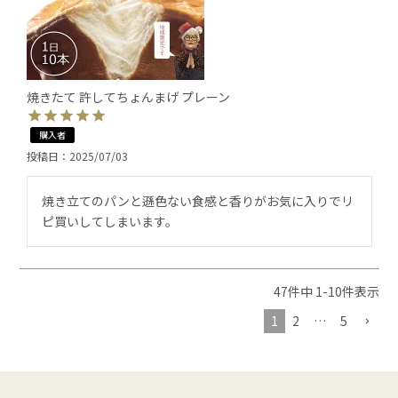
焼きたて 許してちょんまげ プレーン
購入者
投稿日
2025/07/03
焼き立てのパンと遜色ない食感と香りがお気に入りでリ
ピ買いしてしまいます。
47
件中
1
-
10
件表示
1
2
…
5