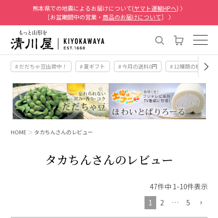
熊本県での地震によるお届けについて(
ヤマト運輸HPへ
) 〉
［お盆期間中の営業・
商品のお届けについて
］ 〉
# だだちゃ豆出荷中！
# 夏ギフト
# 今月の送料0円
# 12種類の桃
HOME
タカちんさんのレビュー
タカちんさんのレビュー
47
件中
1
-
10
件表示
1
2
…
5