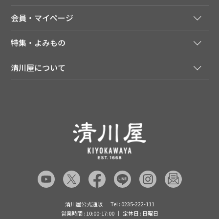
法人様向け特別サービス
お支払いについて
会員・マイページ
季節のカタログを無料でお届け
領収書について
会員登録はこちら
人気のメルマガを読む
送料について
特集・よみもの
会員特典について
店舗・ECポイント共通アプリ
お届けについて
特集・キャンペーン
マイページ
LINEお友だち登録
配達日について
清川屋について
メディア掲載商品
注文履歴
住所を知らなくても贈れるギフト
返品について
清川屋について
レシピ・食べ方
ポイント履歴
お客様相談室
企業サイト
山形ご当地ブログ
お気に入り
ギフト対応（包装・のしについて）
店舗案内
ニュース
レビューを書く
お問い合わせ
採用案内
清川屋のレビューを見る
よくあるご質問（FAQ）
SNS一覧
あんしんの品質保証について（産直品）
メディア情報
品質保証について（通常品）
清川屋公式通販
Tel : 0235-222-111
営業時間 : 10:00-17:00
定休日 : 日曜日