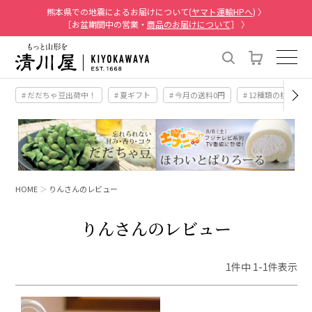
熊本県での地震によるお届けについて(
ヤマト運輸HPへ
) 〉
［お盆期間中の営業・
商品のお届けについて
］ 〉
# だだちゃ豆出荷中！
# 夏ギフト
# 今月の送料0円
# 12種類の桃
HOME
りんさんのレビュー
りんさんのレビュー
1
件中
1
-
1
件表示