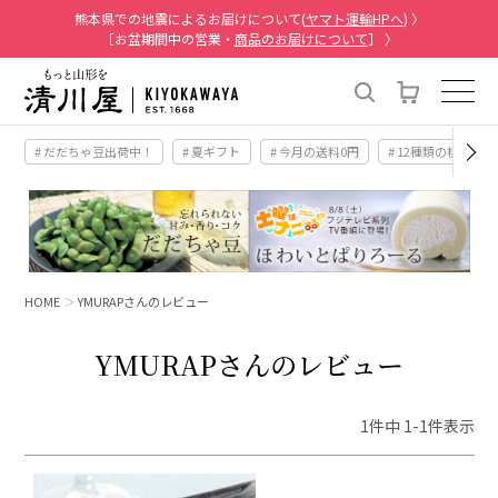
熊本県での地震によるお届けについて(
ヤマト運輸HPへ
) 〉
［お盆期間中の営業・
商品のお届けについて
］ 〉
# だだちゃ豆出荷中！
# 夏ギフト
# 今月の送料0円
# 12種類の桃
HOME
YMURAPさんのレビュー
YMURAPさんのレビュー
1
件中
1
-
1
件表示