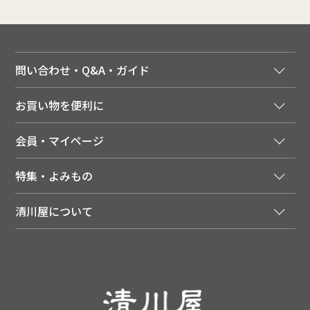
問い合わせ・Q&A・ガイド
ご注文窓口
お買い物を便利に
ご利用ガイド
法人様向け特別サービス
お支払いについて
会員・マイページ
季節のカタログを無料でお届け
領収書について
会員登録はこちら
人気のメルマガを読む
送料について
特集・よみもの
会員特典について
店舗・ECポイント共通アプリ
お届けについて
特集・キャンペーン
マイページ
LINEお友だち登録
配達日について
清川屋について
メディア掲載商品
注文履歴
住所を知らなくても贈れるギフト
返品について
清川屋について
レシピ・食べ方
ポイント履歴
お客様相談室
企業サイト
山形ご当地ブログ
お気に入り
ギフト対応（包装・のしについて）
店舗案内
ニュース
レビューを書く
お問い合わせ
採用案内
清川屋のレビューを見る
よくあるご質問（FAQ）