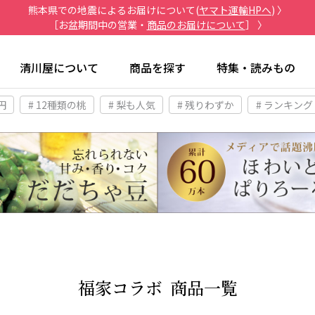
熊本県での地震によるお届けについて(
ヤマト運輸HPへ
) 〉
［お盆期間中の営業・
商品のお届けについて
］ 〉
清川屋について
商品を探す
特集・読みもの
円
# 12種類の桃
# 梨も人気
# 残りわずか
# ランキング
福家コラボ
商品一覧