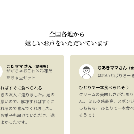
全国各地から
嬉しいお声をいただいています
こたママ さん
（埼玉県）
ちあきママさん
（宮
ががちゃおこわ×冷凍だ
ほわいとぱりろー
だちゃ豆セット
ひとりで一本食べられそう
すればすぐに食べられる
クリームの美味しさがたまり
好きの友人に送りました。足の
ん。 ミルク感最高、スポン
が悪いので、解凍すればすぐに
っちもち。 ひとりで一本食
られるので喜んでくれました。
そうです
にお菓子も届けていただき、送
もよかったです。