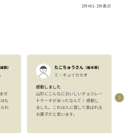
3
件中
1
-
3
件表示
たこちゅうさん
城県）
（栃木県）
る
ミ・キュイカカオ
感動しました
パ
ませ
山形にこんなにおいしいチョコレー
し
ジはも
トケーキがあったなんて！ 感動し
た
べられ
ました。これは人に渡して喜ばれる
た
お菓子だと思います。
り
可