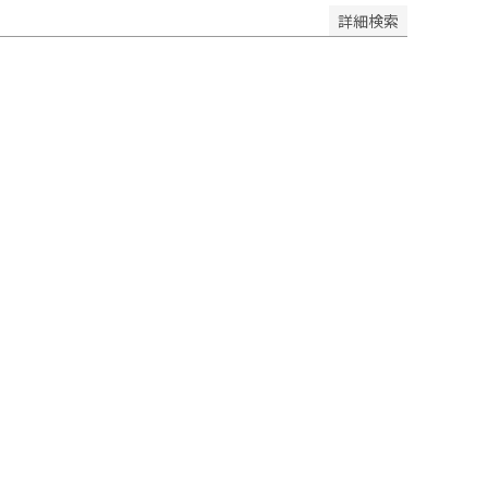
詳細検索
品を表示しない
みを表示
順
価格が高い順
新着順
登録順
優先度順
キーワードヒット順