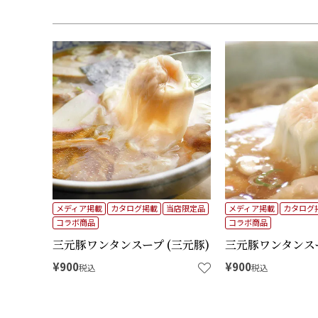
キーワード
商品番号
価格
タグ
メディア掲載
カタログ掲載
当店限定品
メディア掲載
カタログ
コラボ商品
コラボ商品
三元豚ワンタンスープ (三元豚)
三元豚ワンタンスー
¥
900
¥
900
税込
税込