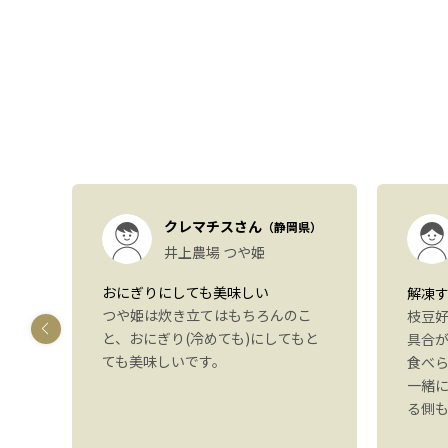
）
クレマチスさん
（静岡県）
も
井上農場 つや姫
おにぎりにしても美味しい
解凍
つや姫は炊き立てはもちろんのこ
しま
枝豆
と、おにぎり(冷めても)にしてもと
す
具合
ても美味しいです。
いた
食べ
感想
一緒
。ま
る側