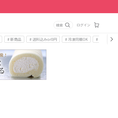
ログイン
検索
# 新商品
# 送料込みor0円
# 冷凍同梱OK
# お土産