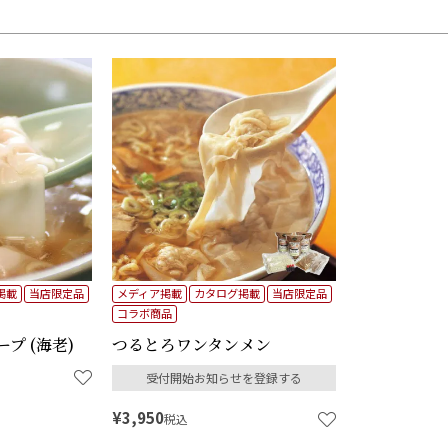
在庫なし商品
在庫なし商
予約商品
予約商品の
並び順
価格が安い
レビュー順
掲載
当店限定品
メディア掲載
カタログ掲載
当店限定品
コラボ商品
検索
プ (海老)
つるとろワンタンメン
受付開始お知らせを登録する
¥
3,950
税込