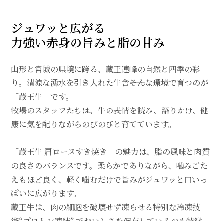
ジュワッと広がる
力強い赤身の旨みと脂の甘み
山形と宮城の県境に跨る、蔵王連峰の自然と四季の彩
り。清涼な湧水を引き入れた牛舎――そんな環境で育つのが
「蔵王牛」です。
牧場のスタッフたちは、牛の表情を読み、語りかけ、健
康に気を配りながらのびのびと育てています。
「蔵王牛 肩ロースすき焼き」の魅力は、脂の風味と肉質
の良さのバランスです。柔らかでありながら、噛みごた
えもほど良く、軽く噛むだけで旨みがジュワッと口いっ
ぱいに広がります。
蔵王牛は、肉の細胞を破壊せず凍らせる特別な冷凍技
術“プロトン凍結” でおいしさを保存しているのも特徴。