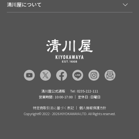
マイページ
LINEお友だち登録
配達日について
清川屋について
メディア掲載商品
注文履歴
住所を知らなくても贈れるギフト
返品について
清川屋について
レシピ・食べ方
ポイント履歴
お客様相談室
企業サイト
山形ご当地ブログ
お気に入り
ギフト対応（包装・のしについて）
店舗案内
ニュース
レビューを書く
お問い合わせ
採用案内
清川屋のレビューを見る
よくあるご質問（FAQ）
SNS一覧
あんしんの品質保証について（産直品）
メディア情報
品質保証について（通常品）
清川屋公式通販
Tel : 0235-222-111
営業時間 : 10:00-17:00
定休日 : 日曜日
特定商取引法に基づく表記
個人情報保護方針
Copyright©
2022 - 2026 KIYOKAWAYA LTD. All Rights reserved.