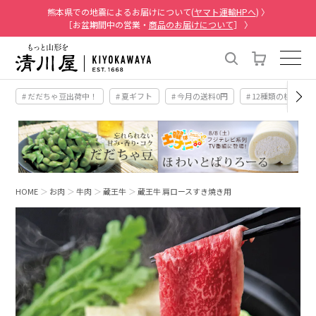
熊本県での地震によるお届けについて(
ヤマト運輸HPへ
) 〉
［お盆期間中の営業・
商品のお届けについて
］ 〉
# だだちゃ豆出荷中！
# 夏ギフト
# 今月の送料0円
# 12種類の桃
HOME
お肉
牛肉
蔵王牛
蔵王牛 肩ロースすき焼き用