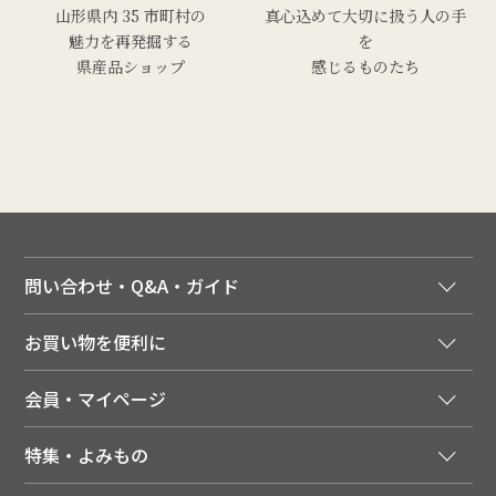
山形県内 35 市町村の
真心込めて大切に扱う人の手
魅力を再発掘する
を
県産品ショップ
感じるものたち
問い合わせ・Q&A・ガイド
ご注文窓口
お買い物を便利に
ご利用ガイド
法人様向け特別サービス
お支払いについて
会員・マイページ
季節のカタログを無料でお届け
領収書について
会員登録はこちら
人気のメルマガを読む
送料について
特集・よみもの
会員特典について
店舗・ECポイント共通アプリ
お届けについて
特集・キャンペーン