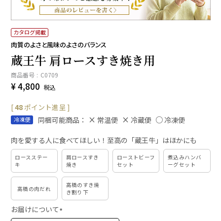
カタログ掲載
肉質のよさと風味のよさのバランス
蔵王牛 肩ロースすき焼き用
商品番号
C0709
¥
4,800
税込
[
48
ポイント進呈 ]
同梱可能商品：
常温便
冷蔵便
冷凍便
冷凍便
肉を愛する人に食べてほしい！至高の「蔵王牛」はほかにも
ロースステー
肩ロースすき
ローストビーフ
煮込みハンバ
キ
焼き
セット
ーグセット
高橋のすき焼
高橋の肉だれ
き割り下
お届けについて